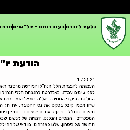
גלעד לזכרם
בעוז רוחם – צל"שים
חרבות
הודעת יו"
1.7.2021
העמותה להנצחת חללי הנח"ל והמורשת מרכינה ראש ל
לפני 3 ימים עמדנו באנדרטה להנצחת חללי הנח"
החלפת מפקדי החטיבה. אל"מ ישראל שומר סיים א
שרון אסמן קיבל בטקס את נס החטיבה, את תג הח
חטיבת הנח"ל. הטקס עם המשפחות ,המפקדיםבהו
המפקדים , המסיים והנכנס. דמויות של אנשים שכא
תחושה של ביטחון, שלנו כאזרחים ובוודאי של החיילים