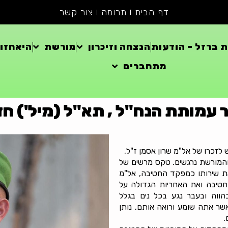
דף הבית
תרומה
צור קשר
 ברזל – הודעות
הנצחה וזיכרון
מורשת
היאחזוי
מתחברים
ר עמותת הנח"ל , תא"ל (מיל') חד
זכרו של אל"מ שרון אסמן ז"ל.
ל והמורשת נרגשים. טקס מרשים של
ת שירותו כמפקד החטיבה, אל"מ
טיבה ואת האחריות הגדולה על
וה ובעבר נגע בכל נים בגלל
שר אתה שומע ורואה אותם, נותן
.