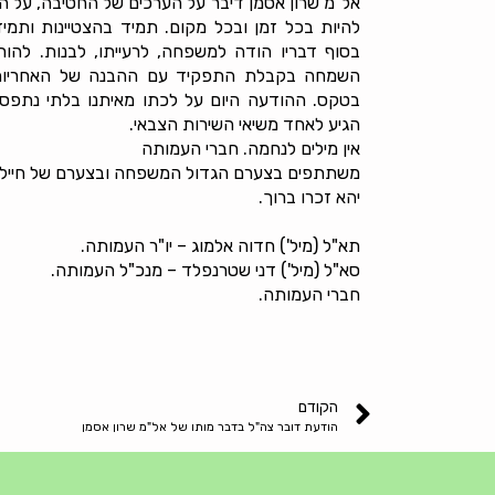
אל"מ שרון אסמן דיבר על הערכים של החטיבה, על 
להיות בכל זמן ובכל מקום. תמיד בהצטיינות ותמי
בסוף דבריו הודה למשפחה, לרעייתו, לבנות. להור
השמחה בקבלת התפקיד עם ההבנה של האחריות ב
בטקס. ההודעה היום על לכתו מאיתנו בלתי נתפס. אי
הגיע לאחד משיאי השירות הצבאי.
אין מילים לנחמה. חברי העמותה
משתתפים בצערם הגדול המשפחה ובצערם של חיילי 
יהא זכרו ברוך.
תא"ל (מיל') חדוה אלמוג – יו"ר העמותה.
סא"ל (מיל') דני שטרנפלד – מנכ"ל העמותה.
חברי העמותה.
הקודם
הודעת דובר צה"ל בדבר מותו של אל"מ שרון אסמן