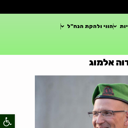
ות
הווי ולהקת הנח"ל
וה אלמוג
פתח סרגל