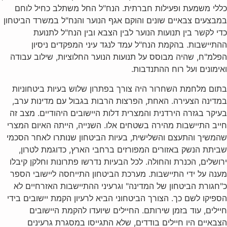
כללי משמעת ופעילות חברתית. הנח"ל החל משתלב כחיל לוחם
במבצעים צבאיים שונים והוקם אגף הנוער והנח"ל במשרד הביטחון
כדי לקשר בין תנועות הנוער לבין הצבא ובין הנח"ל לתנועת
ההתיישבות. בהקמת הנח"ל עמד לנגד עיני המפקדים ניסיון
הפלמ"ח, שהיה מבוסס על תנועות הנוער החלוציות, שילוב עבודה
ואימונים ועל רוח ההתנדבות.
בתום מלחמת השחרור היה צורך בפתרון שלוש בעיות ביטחוניות
במדינה הצעירה. האחת, הפרצות הרבות בגבול עם מדינות ערב,
בעיקר בגזרה הירדנית והמצרית דלות היישובים היהודיים. מצב זה
חייב התיישבות מהירה בשטחים אלו. השנייה, הייתה האיום המצרי
שהמשיך והתעצם והשלישית, בעיות הביטחון שנותרו לאחר הסכמי
שביתת הנשק באזורים המפורזים ברחבי הארץ, כדוגמת לטרון,
ירושלים, הכנרת והחולה. לכל הבעיות נדרשו פתרונות וחלקן קיבלו
מענה על ידי התיישבות‏‏. מערכת הביטחון התייחסה ליישובי הספר
כ"חגורת הביטחון של המדינה" וגרעיני ההתיישבות האזרחיים לא
הספיקו לשם כך. הצורך הביטחוני הביא לרעיון הקמת יישובים בידי
חיילים, עוד בזמן שירותם. החיילים שיועדו להקמת היישובים
הצבאיים היו חיילים בודדים, שלא התגייסו במסגרת גרעינים