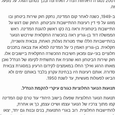
2001 נסגרה היאחזות הנח"ל האחרונה ובכך נסתם הגולל על מפעל
זה‏.
ב-1949, כשנה לאחר קום המדינה, נחקק חוק שירות ביטחון ובו
מוזגו על פי דין רעיונות ההתיישבות והביטחון. החוק שם דגש על
התיישבות ביטחונית וראה בה כקו ראשון להגנת המדינה. ראש
הממשלה דוד בן-גוריון ראה בהכשרה החקלאית שירכוש הנוער
בהתיישבויות הללו שתי מטרות נעלות; האחת, צבאית והשנייה,
חקלאית. בן-גוריון האמין כי על המדינה למלא את צבאה בתכנים
חלוציים בוני-עם ומכאן חשיבות ההכשרה החקלאית ביישובים אלו.
חוק שירות הביטחון הוא שהניח את התשתית לקיומו של הנח"ל ואכן
מאותו הרגע ואילך החלו במאמצים לקידום הרעיון במסגרת צבאית
סדורה. אותם רעיונות היו בבחינת עקרון בלבד באותם ימים ולא
הביאו לפעולות מעשיות, עד לשנת 1950‏‏.
תנועות הנוער החלוציות כגורם עיקרי להקמת הנח"ל.
תנועות הנוער החלוציות שפעלו בישוב היהודי עוד טרם קום המדינה
קמו מתוך צרכיו של הנוער עצמו ושייכו עצמן, כך או אחרת,
להתיישבות החלוצית. רוב בוגרי התנועות, בנים ובנות גם יחד, יצאו