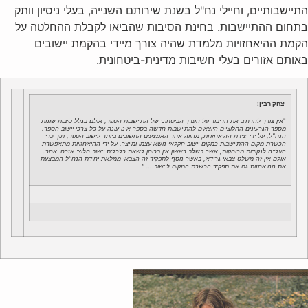
התיישבותיים, וחיילי נח"ל בשנת שירותם השנייה, בעלי ניסיון וותק
בתחום ההתיישבות‏‏. בחינת הסיבות שהביאו לקבלת ההחלטה על
הקמת ההיאחזויות מלמדת שהיה צורך מיידי בהקמת יישובים
באותם אזורים בעלי חשיבות מדינית-ביטחונית.
יצחק רבין:
"
אין צורך להרחיב את הדיבור על הערך הביטחוני של התיישבות הספר, אולם בגלל סיבות שונות
מספר הגרעינים החלוציים היוצאים להתיישבות חדשה בספר אינו עונה על כל צרכי יישוב הספר.
הנח"ל, על ידי יצירת ההיאחזויות, מהווה אחד האמצעים החשובים ביותר לישוב הספר, תוך כדי
הכשרת מקום ההתיישבות כמקום יישוב חקלאי נושא עצמו ומייצר. על ידי ההיאחזויות מתאפשרת
העלייה לנקודות מרוחקות, אשר בשלב ראשון אין בכוחן לשאת כלכלית יישוב חלוצי אזרחי אחר.
אולם אין זה משלט צבאי גרידא, באשר נוסף לתפקיד זה הצבאי ממלאת יחידת הנח"ל המבצעת
את ההיאחזות גם את תפקיד הכשרת המקום ליישוב … "