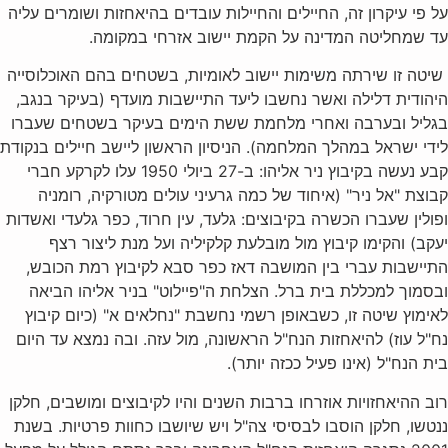
על פי עיקרון זה, החיילים והחיילות עובדים בהיאחזות ושומרים עליה
עד שמחליטה המדינה על הקמת יישוב אזרחי במקומה‏.
שיטה זו שירתה משימות יישוב לאומיות, בשטחים בהם האוכלוסייה
היהודית דלילה ואשר נחשבו ליעד התיישבות מועדף (בעיקר בנגב,
בגליל ובערבה ואחרי מלחמת ששת הימים בעיקר בשטחים שעברו
לידי ישראל במהלך המלחמה). הניסיון הראשון ליישב חיילים בנקודת
קבע נעשה בקיבוץ ניר אליהו: ב-27 ביולי 1950 עלו לקרקע חברי
קבוצת "אל ניר" (איחוד של כמה גרעיני עולים מטורקיה, רומניה
ופולין שעברו הכשרה בקיבוצים: גלעד, עין חרוד, כפר גלעדי ואשדות
יעקב) והקימו קיבוץ מול מובלעת קלקיליה ועל מנת ליצור רצף
התיישבות עברי בין המושבה דאז כפר סבא לקיבוץ רמת הכובש,
ובסמוך למכללת בית ברל. הצלחת ה"פיילוט" בניר אליהו הביאה
לאימוץ שיטה זו, כשבאופן רשמי נחשבת "נחלאים א" (כיום קיבוץ
נח"ל עוז) להיאחזות הנח"ל הראשונה, מול עזה‏. ובה נמצא עד היום
בית הנח"ל (אינו פעיל ככזה יותר).
רוב ההיאחזויות אוזרחו ברבות השנים והיו לקיבוצים ומושבים, חלקן
ננטשו, חלקן הוסבו לבסיסי צה"ל ויש שיושבו כחוות פרטיות. בשנת