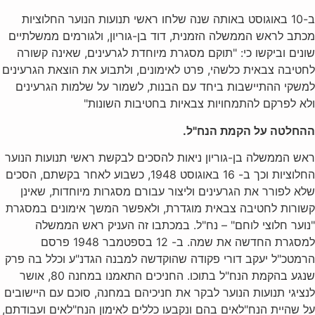
ב-10 באוגוסט באותה שנה שלחו ראשי תנועות הנוער החלוציות
מכתב לראש הממשלה הזמנית, דוד בן-גוריון, ולגורמים ממשלתיים
שונים וביקשו כי: "תוקם מסגרת מיוחדת לגרעינים, שאינה קשורה
לחטיבה צבאית כלשהי, פרט לאימונים, ולתבוע את הוצאת הגרעינים
למשקי ההתיישבות ביחד עם הבנות, לשמור על שלמות הגרעינים
ולא לפרקם להתמחויות צבאיות בחטיבות השונות"
ההחלטה על הקמת הנח"ל.
ראש הממשלה בן-גוריון ניאות להסכים לבקשת ראשי תנועות הנוער
החלוציות וכך ב- 16 באוגוסט 1948, כשבוע לאחר בקשתם, הסכים
שלא לפורר את הגרעינים וליצור עבורם מסגרות מיוחדות, שאינן
קשורות לחטיבה צבאית מוגדרת, ולאפשר המשך אימונים במסגרת
"נוער חלוצי לוחם" – נח"ל. במכתבו זה העניק ראש הממשלה
למסגרת החדשה את שמה. ב- 12 בספטמבר 1948 פרסם
הרמטכ"ל יעקב דורי פקודה שהוקדשה למבנה הגדנ"ע וכלל בה פרק
שנגע בהקמת הנח"ל בתוכו. החניכים התאמנו במחנה 80, אושר
לנציגי תנועות הנוער לבקר את חניכיהם במחנה, סוכם עם היישובים
על שהיית הנח"לאים בהם ונקבעו כללים לאימון הנח"לאים ועבודתם,