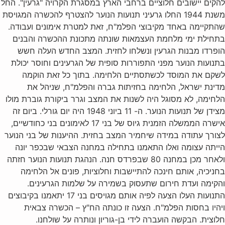
להקים יישובים חלוציים ברחבי הארץ במסגרת הקרויה "גרעין"‏‏. החל
משנת 1944 החלו גרעיני תנועות הנוער להצטרף להכשרה המגויסת
שהתקיימה באחד מקיבוצי הפלמ"ח, זאת למטרת אימונים ועבודה.
בתחילת ימי מלחמת העצמאות שונתה מתכונת ההכשרה והבנים
הופרדו מבנות הגרעין ונשלחו לחזית. המצב החדש העלה חשש
בתנועות הנוער מפני התפוררות סופית של הגרעינים וחוסר יכולת
לשקם את המוסד לכשתסתיים הלחימה. בתוך כל זאת הוקמה
מדינת ישראל, הלחימה בחזיתות גברה והפלמ"ח, שניהל את
הלחימה, לא מסוגל היה לשנות את המצב וגרר ביקורת גוברת מולו
מצידן של תנועות הנוער. ה- 11 ביוני 1948 היה יום גורלי. ביום זה
אישרה הממשלה הזמנית גיוס של בני 17 לאימונים בני כחודשיים,
לצורך עתודה במידה שיחמיר המצב בחזית. ההיענות של בני הנוער
הייתה עצומה ואלו התאמנו בתחילה במחנה הצבאי שבכפר יונה
ולאחר מכן במחנה 80 שבפרדס חנה. הנהגת תנועות הנוער חזתה
בחניכיה, אותם חינכה להתיישבות וחלוציות, פונים אל הלחימה
והקימה ועדת חירום שתעסוק בשמירה על שלמות הגרעינים.
התנועות העלו הצעה לפיה אותם מגויסים בני 17 יתאמנו בקיבוצים
ויהיו בחסות הפלמ"ח. הצעה זו כונתה הח"ץ – הכשרה צבאית
חלוצית. הבקשה הועברה לידי בן-גוריון ונותרה על שולחנו.