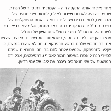
אחד מלקחי אותה התקפה היה – הקמת יחידת סיור של הנח"ל,
שתפקידה היה לאבטח שיירות לאילת, לחסום צירי תנועה של
מבריחים, לסמן דרכים ושבילים וכדומה. באחת ההיתקלויות של
סיירת הנח"ל זכה מפקד יטבתה ובאר מנוחה, סג"מ עמי רדיאן, בציון
לשבח של הרמטכ"ל. היה זה הצל"ש הראשון של הנח"ל.
עמי רדיאן ישב ליד נהג הג'יפ, כשמאחוריו זוג צעירים מצרעה, שעשו
את ירח הדבש שלהם במסע הרפתקאות. הם לא שיערו בנפשם, כי
ייקלעו להרפתקה, שכמעט עלתה להם בחייהם. ההוראות שניתנו
לסיירי הנח"ל אסרו באיסור חמור לאסוף טרמפיסטים, אבל ידם
המושטת של שני הנאהבים ריככה את ליבו של עמי רדיאן.