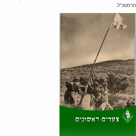
הרמטכ"ל.