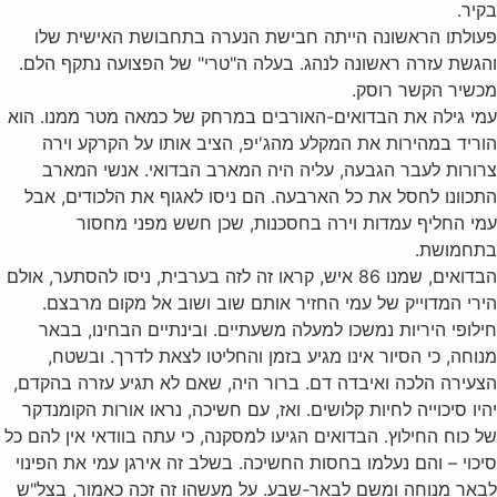
בקיר.
פעולתו הראשונה הייתה חבישת הנערה בתחבושת האישית שלו
והגשת עזרה ראשונה לנהג. בעלה ה"טרי" של הפצועה נתקף הלם.
מכשיר הקשר רוסק.
עמי גילה את הבדואים-האורבים במרחק של כמאה מטר ממנו. הוא
הוריד במהירות את המקלע מהג'יפ, הציב אותו על הקרקע וירה
צרורות לעבר הגבעה, עליה היה המארב הבדואי. אנשי המארב
התכוונו לחסל את כל הארבעה. הם ניסו לאגוף את הלכודים, אבל
עמי החליף עמדות וירה בחסכנות, שכן חשש מפני מחסור
בתחמושת.
הבדואים, שמנו 86 איש, קראו זה לזה בערבית, ניסו להסתער, אולם
הירי המדוייק של עמי החזיר אותם שוב ושוב אל מקום מרבצם.
חילופי היריות נמשכו למעלה משעתיים. ובינתיים הבחינו, בבאר
מנוחה, כי הסיור אינו מגיע בזמן והחליטו לצאת לדרך. ובשטח,
הצעירה הלכה ואיבדה דם. ברור היה, שאם לא תגיע עזרה בהקדם,
יהיו סיכוייה לחיות קלושים. ואז, עם חשיכה, נראו אורות הקומנדקר
של כוח החילוץ. הבדואים הגיעו למסקנה, כי עתה בוודאי אין להם כל
סיכוי – והם נעלמו בחסות החשיכה. בשלב זה אירגן עמי את הפינוי
לבאר מנוחה ומשם לבאר-שבע. על מעשהו זה זכה כאמור, בצל"ש