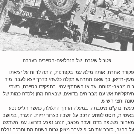
פטרול שיגרתי של הנחלאים-הסיירים בערבה
פקודה אחרת, אותה מילא עמי בקפדנות, היתה לדווח על יציאתו
מעין-רדיאן, כך שאם תתרחש תקלה כלשהי בדרך ייצא לעברו מיד
כוח מבאר-מנוחה. עד אז השתתף עמי, בתפקידו בסיירת, בשתי
היתקלויות אש עם מבריחים בדואים, שבאחת מהן נלכדה כמות של
טונה וחצי חשיש.
כעשרים ק"מ מיטבתה, במעלה הדרך התלולה, כאשר הג'יפ נסע
באיטיות, רוסס לפתע הרכב על יושביו בצרור יריות. הנערה, במושב
מאחור, נשטפה בדם וזעקה מכאב, הנהג נפצע בזרועו. עמי השתלט
על ההגה, סובב את הג'יפ לעבר מצוק גבוה בשטח מת והרכב נבלם