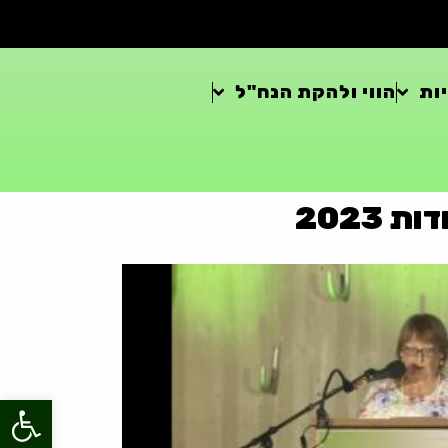
ות
הווי ולהקת הנח"ל
2023
פתח סרגל