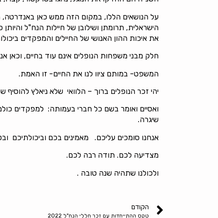
על הנושאים הללו, במקום הזה ממש כאן באנדרטה, מוק
את איכות ההון האנושי של החיילים והמפקדים ביכול
חלק מבני משפחות הנופלים אינם עוד בחיים, וכאן אנו
המשפט- במותם ציוו לנו את החיים- זו האמת.
יהי זכר הנופלים ברוך – הלוואי שלא ניאלץ להוסיף שמ
ואסיים ואומר בשם כל חברי בעמותה: למפקדים כולם ב
שיגרה.
אנחנו סומכים עליכם. מאמינים בכם וביכולתיכם וב
מצדיעה לכם. תודה רבה לכם.
ולכולנו שתהיה שנה טובה .
הקודם
טקס ההתייחדות עם זכר חללי הנח"ל 2022