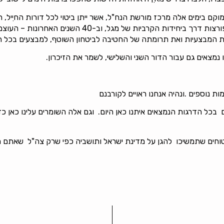
ם בימים אלה מרכז מורשת הנח"ל, אשר ייתן ביטוי לכל דורות החיִיל, 
הישראלית, תרומתן ושילובן של חיילות הנח"ל והיותן פורצו
ות המבצעיות ואת תרומתה של החטיבה לביטחון השוטף, למבצעים בכל הז
 נמצאים גם עבור הדור השני והשלישי, לשמר את הזיכרון.
ות נוספים .ונהיה אנחנו ראויים לקורבנם
כל הדרגות הנמצאים איתנו כאן היום. וגם אלה השומרים עלינו כאן כדי
טוחים שתמשיכו להגן על מדינת ישראל ותושביה כפי שרק צה"ל שאתם מי