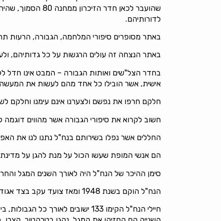
שהועבר לכאן חדר הזיכרון
לדורותיהם.
באתר מסופרים סיפורי המלחמה, הגבורה, הרעות תח
באתר הנצחה זה עולים הרגשות על כל גדותיהם, ולעית
בחדר הצל"שים ואותות הגבורה – המבט אינו חדל לל
אישית, אשר הובילו כל אחד מהם לעשות את המעשה 
חלקם חרפו את נפשם ולצערנו אינם עימנו וחלקם לשמח
חשוב לקרוא את סיפורי הגבורה אשר מהווים דוגמה ל
החללים אשר נפלו בשירותם בנח"ל נתנו לנו את האפש
הם אנשי המופת שעשו הכול על מנת להגן על מדינת 
סימן ההיכר של הנח"ל היה לאורך השנים המגל והחרב
הנח"ל הוקם בשנת 1948 ומאז צועד עקב בצד אגודל יחד עם המדינה.
חיילי הנח"ל הקימו 133 ישובים ל
השנייה הם החזיקו את המגל, נהגו בטרקטור, קצרו, בצר