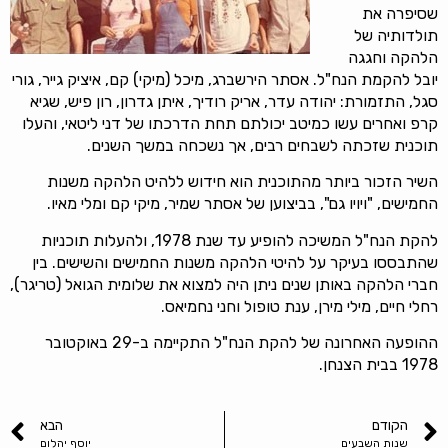
שסיפרה את
תולדותיה של
הלהקה וחגגה
יובל להקמת הנח"ל. אסתר הירשברג, מיכל (מיקי) קם, איציק גייר, גורי
סגל, התזמורת: יהודה עדר, אריק רודיך, איתן גדרון, רון פיש, שגיא
קרפ ואחרים עשו כמיטב יכולתם תחת הדרכתו של דני ליטאי, והעלו
תוכנית שזכתה לשבחים רבים, אך נשכחה במשך השנים.
השיר הזכור ביותר מהתוכנית הוא חידוש ללהיט הלהקה משנות
החמישים, "ויויו גם", בביצוען של אסתר שמיר, מיקי קם ומלי מאיו.
להקת הנח"ל המשיכה להופיע עד שנת 1978, ולהעלות תוכניות
שהתבססו בעיקר על להיטי הלהקה משנות החמישים והשישים. בין
חברי הלהקה באותן שנים ניתן היה למצוא את שלומית הגואל (טריגר),
רחלי חיים, מילי מירן, ענת טופול וחני נחמיאס.
ההופעה האחרונה של להקת הנח"ל התקיימה ב-29 באוקטובר
1978 בבית הצנחן.
הקודם
הבא
שנות השבעים
יוסף יהלום