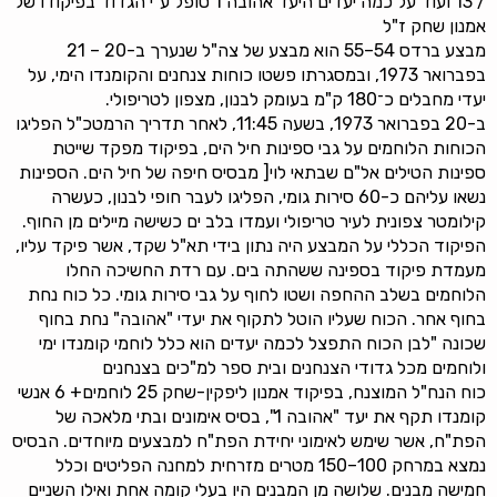
/ 13 ועוד על כמה יעדים היעד אהובה 1 טופל ע"י הגדוד בפיקודו של
אמנון שחק ז"ל
מבצע ברדס 54–55 הוא מבצע של צה"ל שנערך ב-20 – 21
בפברואר 1973, ובמסגרתו פשטו כוחות צנחנים והקומנדו הימי, על
יעדי מחבלים כ־180 ק"מ בעומק לבנון, מצפון לטריפולי.
ב-20 בפברואר 1973, בשעה 11:45, לאחר תדריך הרמטכ"ל הפליגו
הכוחות הלוחמים על גבי ספינות חיל הים, בפיקוד מפקד שייטת
ספינות הטילים אל"ם שבתאי לוי[ מבסיס חיפה של חיל הים. הספינות
נשאו עליהם כ-60 סירות גומי, הפליגו לעבר חופי לבנון, כעשרה
קילומטר צפונית לעיר טריפולי ועמדו בלב ים כשישה מיילים מן החוף.
הפיקוד הכללי על המבצע היה נתון בידי תא"ל שקד, אשר פיקד עליו,
מעמדת פיקוד בספינה ששהתה בים. עם רדת החשיכה החלו
הלוחמים בשלב ההחפה ושטו לחוף על גבי סירות גומי. כל כוח נחת
בחוף אחר. הכוח שעליו הוטל לתקוף את יעדי "אהובה" נחת בחוף
שכונה "לבן הכוח התפצל לכמה יעדים הוא כלל לוחמי קומנדו ימי
ולוחמים מכל גדודי הצנחנים ובית ספר למ"כים בצנחנים
כוח הנח"ל המוצנח, בפיקוד אמנון ליפקין-שחק 25 לוחמים+ 6 אנשי
קומנדו תקף את יעד "אהובה 1", בסיס אימונים ובתי מלאכה של
הפת"ח, אשר שימש לאימוני יחידת הפת"ח למבצעים מיוחדים. הבסיס
נמצא במרחק 100–150 מטרים מזרחית למחנה הפליטים וכלל
חמישה מבנים. שלושה מן המבנים היו בעלי קומה אחת ואילו השניים