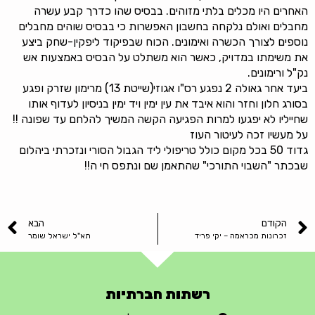
האחרים היו מכלים בלתי מזוהים. בבסיס שהו כדרך קבע עשרה
מחבלים ואולם נלקחה בחשבון האפשרות כי בבסיס שוהים מחבלים
נוספים לצורך הכשרה ואימונים. הכוח שבפיקוד ליפקין-שחק ביצע
את משימתו במדויק, כאשר הוא משתלט על הבסיס באמצעות אש
נק"ל ורימונים.
ביעד אחר גאולה 2 נפגע רס"ו אגוזי(שייטת 13) מרימון שזרק ופגע
בסורג חלון וחזר והוא איבד את עין ימין ויד ימין בניסיון לעדוף אותו
שחייליו לא יפגעו למרות הפגיעה הקשה המשיך להלחם עד שפונה !!
על מעשיו זכה לעיטור העוז
גדוד 50 בכל מקום כולל טריפולי ליד הגבול הסורי ונזכרתי ביהלום
שבכתר "השבוי התורכי" שהתאמן שם ונתפס חי ה!!
הקודם
הבא
זכרונות מכראמה – יקי פריד
תא"ל ישראל שומר
רשתות חברתיות