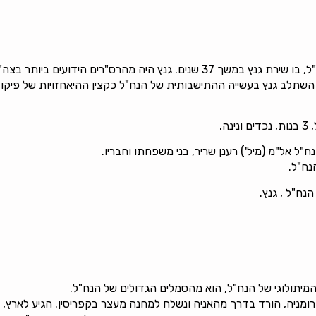
לטכס ההלוויה הגיע קהל רב , רבים מוותיקי הנח"ל וצה"ל, בו שירת גנץ במשך 37 שנ
ן השתלב גנץ בעשייה ההתישבותית של הנח"ל כקצין ההיאחזויות של פיקו
ה.
נח"ל אל"מ (מיל') רענן שריר, בני משפחתו וחבריו.
נח"ל.
נח"ל , גנץ.
 המיתולוגי של הנח"ל, הוא מהסמלים הגדולים של הנח"ל.
רומניה, הורד בדרך מהאניה ונשלח למחנה מעצר בקפריסין. הגיע לארץ