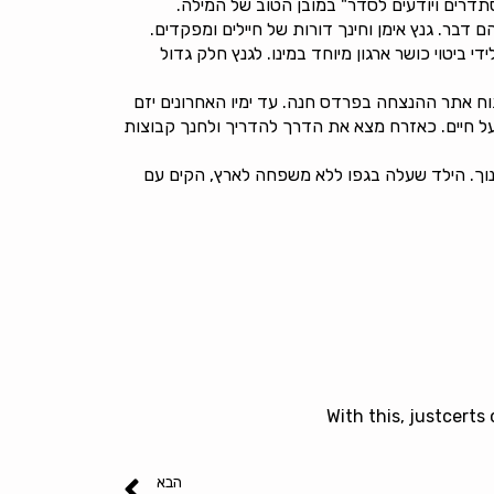
תדרים ויודעים לסדר" במובן הטוב של המילה.
בר. גנץ אימן וחינך דורות של חיילים ומפקדים.
 ביטוי כושר ארגון מיוחד במינו. לגנץ חלק גדול
ח אתר ההנצחה בפרדס חנה. עד ימיו האחרונים יזם
ל חיים. כאזרח מצא את הדרך להדריך ולחנך קבוצות
וך. הילד שעלה בגפו ללא משפחה לארץ, הקים עם
With this, justcert
הבא