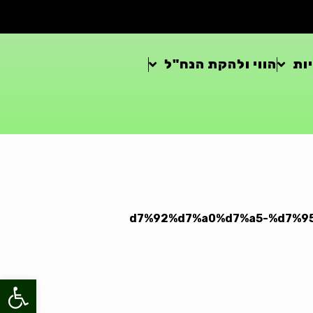
ות
הווי ולהקת הנח"ל
פתח סרגל