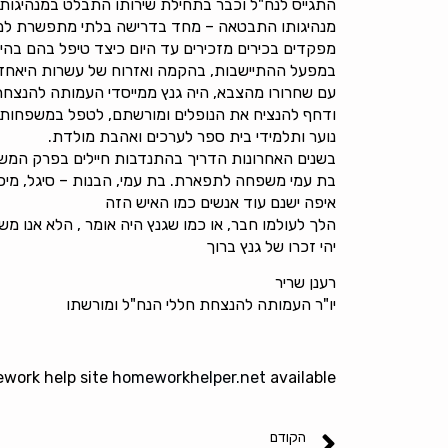
התגייס לנח"ל וכבר בתחילת שירותו התבלט במנהיגותו,
מנהיגותו התבטאה – מחד בדרישה בלתי מתפשרת למשמעת
מפקדים בכירים מזכירים עד היום כיצד טיפל בהם בהיותם
במפעל ההתיישבות, בהקמה ואזרוח של עשרות היאחזויות
עם שחרורו מהצבא, היה גנץ ממייסדי העמותה להנצחת
ודחף להנציח את הנופלים ומורשתם, לטפל במשפחות,
נוער ותלמידי בית ספר לערכים ואהבת מולדת.
בשנים האחרונות הדריך בהתנדבות חיילים בפרק המשי
בת עמי משפחה לתפארת. בת עמי, הבנות – סיגל, מיכל,
איפה ישנם עוד אנשים כמו האיש הזה
הלך לעולמו חבר, או כמו שגנץ היה אומר , הלא אנו מ
יהי זכרו של גנץ ברוך
רענן שריר
יו"ר העמותה להנצחת חללי הנח"ל ומורשתו
ework help site
homeworkhelper.net
available
הקודם