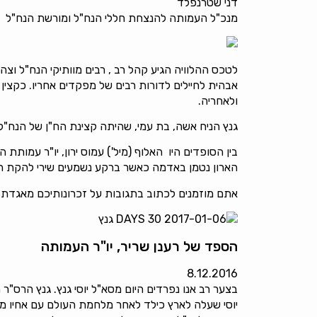
דני שטרנפלד
מנכ"ל העמותה להנצחת חללי הנח"ל ומורשת הנח"ל
אבהית לחיילים לדורות רבים של מפקדים אחריו. כקצי
ולאחריה.
גנץ הניח אשה, בת עמי, שהיתה קצינת הח"ן של הנח"ל, 3 בנות, נכדים ונינ
בין הסופדים היו האלוף (מיל') עמוס ירון, יו"ר עמותת ה
הארון נטמן באדמה כאשר ברקע נשמעים שירי להקת ה
אתם מוזמנים לכתוב בתגובות על זכרונותיכם מאגדת ה
הספד של רענן שריר, יו"ר העמותה
8.12.2016
בצער רב אנו נפרדים היום מסא"ל יוסי גנץ. גנץ הרס"ר
יוסי שעלה לארץ כילד לאחר מלחמת העולם עם אחיו מ