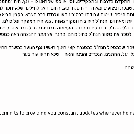
 התקדם בדרגות ובתפקידים. יוסי, או כפי שקראנו לו – גנץ, היה "מהמס
 וביצועים ומאידך – תיפקד כאב רחום, דאג לחיילים, שלא יחסר להם ד
 חיילים. שיטות עבודתו כרס"ר נודעו ונלמדו בכל הצבא. כקצין הביא לידי
 ומאחזים. הנח"ל היה ביתו ומקור גאוותו. גנץ היה המפקד של כולנו.
 חללי הנח"ל. בתפקידו כמזכיר העמותה תרם יותר מכל חבר אחר לפיתו
 לספר את סיפור הנח"ל כחיל לוחם ומחנך. אץ אתר ההנצחה ראה כמפע
מה שבמסלול הנח"ל במסגרת קצין חינוך ראשי ואגף הנוער במשרד החינ
 יעל, החתנים, הנכדים והנינה והאח – שלא תדעו עוד צער.
שפחה.
s commits to providing you constant updates whenever hom