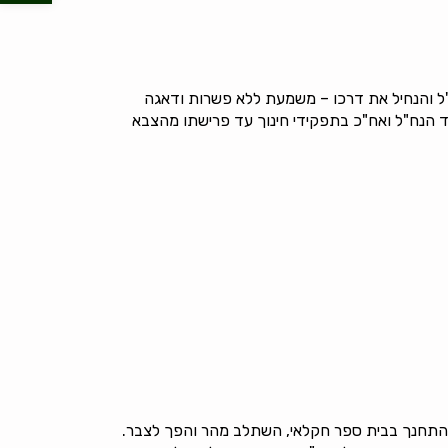
ים. גנץ היה מהרס"רים הידועים ביותר בצה"ל והנחיל את דרכו – משמעת ללא פשרות ודאגה
ד הנח"ל ואח"כ בתפקידי חינוך עד פרישתו מהצבא
, התחנך בבית ספר חקלאי, השתלב מהר והפך לצבר.