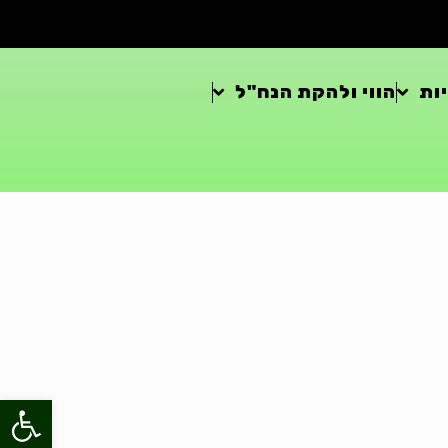
ות
הווי ולהקת הנח"ל
פתח סרגל