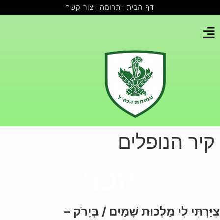
דף הבית
תרומה
צור קשר
קיר הנופלים
יִזְכֹּר
צִיַּרְתִּי לִי מַלְכוּת שָׁמַיִם /
בְּיָרֹק –