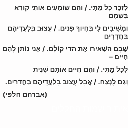
לְזֵכֶר כָּל מֵתַי. /
וְהֵם שׁוֹמְעִים אוֹתִי קוֹרֵא
בִּשְׁמָם
וּמְשִׁיבִים לִי בְּחִיּוּךְ פָּנִים. /
עָצוּב בִּלְעֲדֵיהֶם
בַּחֲדָרִים
שֶׁבָּם הִשְׁאִירוּ אֶת הֵדֵי קוֹלָם. /
אֲנִי נוֹתֵן לָהֶם
חַיִּים –
לְכָל מֵתַי. /
וְהֵם חַיִּים אוֹתָם שֵׁנִית
וְגַם לָנֶצַח. /
אֲבָל עָצוּב בִּלְעֲדֵיהֶם בַּחֲדָרִים.
(אברהם חלפי)
איתור שמות החללים