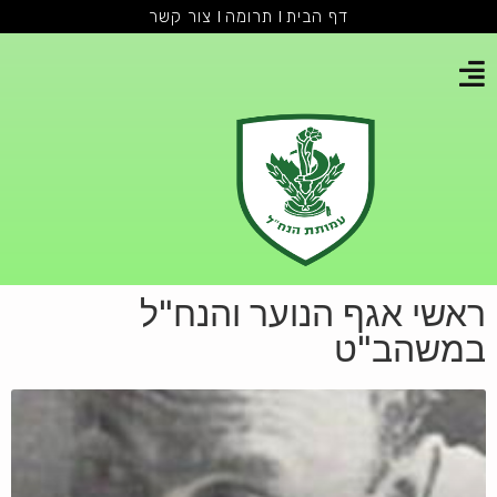
דף הבית
תרומה
צור קשר
ראשי אגף הנוער והנח"ל
במשהב"ט