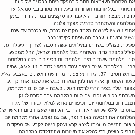
את מלחמת העצמאות התחיל כמפקד כיתה בפלוגה של פוזה
והשתתף בכל קרבות הגדוד הרביעי, החל מקרב נבי סמואל ועד
קרבות מבצע "חורב". הוא עבר קורס קצינים במחנה דורה בזמן
המלחמה והשתחרר בדרגת מפקד פלוגה.
אחרי נישואיו לשושנה מלמד מקבוצת כנרת, חי בכנרת עד שנת
1952 ובשנה זו עברה המשפחה לקיבוץ כברי.
פעילות בצה"ל: בשרותו במילואים עשה הסבה לשריון והגיע לדרגת
סא"ל כמפקד גדוד. השתתף בכל מלחמות ישראל, החל ממבצע
סיני, מלחמת ששת הימים, מלחמת יום הכיפורים וכלה במלחמת
לבנון. במלחמת ששת הימים עמד בראש גדוד ה-AMX 13, שהיה
בראש חטיבה 37. הגדוד נע צפונה מחורשת ראשונים באצבע הגליל
לצפון השומרון, איגף את ג'נין ממזרח וכבש את שכם. אחר כך נע
צפונה ועלה בציר הררי לרמת הגולן. בשבת – יום סיום המלחמה,
השתתף בכיבוש נפח. עם סיום המלחמה עבר הסבה לטנק
הצנטוריון. במלחמת יום הכיפורים נקרא למלא תפקיד של מג"ד
בחטיבה 679 של אורי אור, והיה בין הכוחות שעצרו ביום הראשון של
המלחמה את הנסיגה באזור נפח, שם גם נפצע. אחרי מלחמת יום
כיפור, התגייס מיוזמתו לצבא קבע ועסק בגיוס לקבע של מפקדים
חברי קיבוצים, כדי למלא את השורות שהתדלדלו במלחמה.