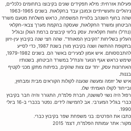
פעילות אזרחית: מילא תפקידים שונים בקיבוצו בתחומים כלכליים,
ניהוליים ותעשייתיים וכמובן עבד בחקלאות. בשנים 1963-1965
שהה בחוף השנהב בלוויית המשפחה, כראש משלחת מטעם משרד
הביטחון ומשרד החקלאות, שעסקה בהקמת מערך צבאי-חקלאי
(נח"ל) וחוות חקלאיות. עסק בליווי קיבוצים ברמת הגולן ובגליל
העליון בשליחות "הקיבוץ המאוחד". שהה חצי שנה בקיבוץ עין-זיוון
בתקופת ההתשה ושנה בקיבוץ מורן בשנת 1987, כדי לסייע
להתבססותם. איש אמון לצעירים באשר הם. בשנים 1979-1982,
שימש כראש אגף הנוער והנח"ל במשרד הביטחון. בשנותיו
האחרונות עסק, יחד עם צוות שהקים, בפיתוח מתקן מכני לקטיף
בננות.
איש של יוזמה ומעשה שנענה לקולות הקוראים מבית ומבחוץ,
ובייחוד לקולו האמיתי שלו.
רפול היה נשוי לשושנה, חברת פלמ"ח, התגורר והיה חבר בקיבוץ
כברי בגליל המערבי. אב לחמישה לידים. נפטר בכברי ב-16 ביולי
1990.
כתבו את הפרטים: בני משפחת שפר בקיבוץ כברי.
מקור: אתר עמותת הפלמ"ח, דצמ' 2015