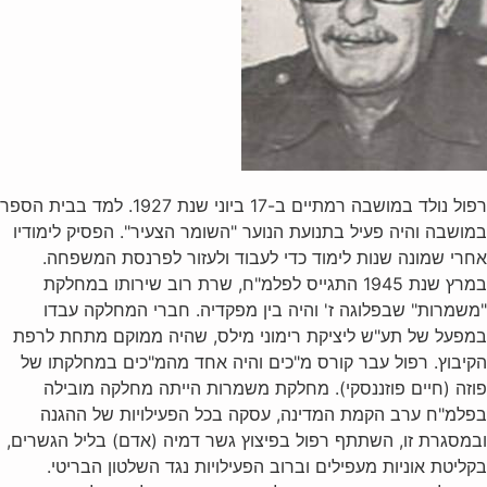
רפול נולד במושבה רמתיים ב-17 ביוני שנת 1927. למד בבית הספר
במושבה והיה פעיל בתנועת הנוער "השומר הצעיר". הפסיק לימודיו
אחרי שמונה שנות לימוד כדי לעבוד ולעזור לפרנסת המשפחה.
במרץ שנת 1945 התגייס לפלמ"ח, שרת רוב שירותו במחלקת
"משמרות" שבפלוגה ז' והיה בין מפקדיה. חברי המחלקה עבדו
במפעל של תע"ש ליציקת רימוני מילס, שהיה ממוקם מתחת לרפת
הקיבוץ. רפול עבר קורס מ"כים והיה אחד מהמ"כים במחלקתו של
פוזה (חיים פוזננסקי). מחלקת משמרות הייתה מחלקה מובילה
בפלמ"ח ערב הקמת המדינה, עסקה בכל הפעילויות של ההגנה
ובמסגרת זו, השתתף רפול בפיצוץ גשר דמיה (אדם) בליל הגשרים,
בקליטת אוניות מעפילים וברוב הפעילויות נגד השלטון הבריטי.