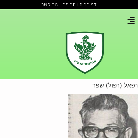
דף הבית
תרומה
צור קשר
רפאל (רפול) שפר