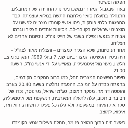
הפגזה ופשיטה
בעוד שבגבול המזרחי נמשכו ניסיונות החדירה של המחבלים,
התנהלה בתעלת סואץ מלחמת התשה במלוא עוצמתה. לבד
מהפגזות בלתי פוסקות, ניסו אנשי קומנדו מצריים לפשוט על
מוצבים ישראליים בקו בר-לב. ניסיונות אחדים הצליחו וגרמו
אבידות בנפש ונפילה בשבי של חיילי צה"ל. ניסיונות אחרים לא
הצליחו.
אחד הניסיונות, שלא הצליח למצרים – והצליח מאוד לצה"ל –
היה ניסיון הפשיטה המצרי ביום שני, 7 ביולי 1969. המקום: מוצב
הלשון, מעוז מול איסמעיליה, מאוייש על ידי אנשי נח"ל. השעה:
21.00
סיפור הפשיטה המצרית החל, כמו ברוב המקרים הקודמים,
בהפגזה כבדה על המוצב. ההפגזה נחלשה בשעה 20.40 בערב
והוסטה דרומה. מפקד המוצב, סג"מ ישראל, מגינוסר, נכדו של
דב בר בורוכוב, עלה לתעלה המערבית, הנשקפת מול איסמעיליה,
סקר את האיזור במשקפתו ולא גילה כל פעילות חשודה. הוא חזר,
איפוא, למוצב.
כאשר היה בתוך המוצב פנימה, החלה פעילות אנשי הקומנדו