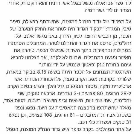
ליד גשר עבדאללה נכשל בגלל אש ירדנית והוא הוקם רק אחרי
הצהריים ליד גשר דמיה.
על תפקידו של גדוד הנח"ל המוצנח, שהשתתף בפעולה, סיפר
טיבי, המג"ד: "תפקיד הגדוד היה לטהר את החלק המערבי של
הכפר, מן הכביש החוצה לכיוון הירדן. באנו מגשר אלנבי על
זחל"מים, פרסנו את הגדוד והתחלנו לטהר. המחבלים הסתתרו
במחילות ובחפירות בתוך השדות שבשולי הכפר. טיהרנו את
האיזור ופגענו במחבלים. שבוים לא לקחנו, אך הצלחנו להביא
עימנו בחזרה טנק 'פאטון' שננטש על ידי צוותו."
השתלטות הצנחנים על הכפר היתה בשעה 8.15 בבוקר במערה,
שלוותה בקרבות מגע. הקרב נעצר, על הכוחות הונחתה אש
ארטילרית חזקה. מספר הנפגעים גדל והלך, והגיע בסיום הקרב
ל-28 הרוגים, 80 פצועים ו-3 נעדרים. ארבעה טנקים, שני
זחל"מים, שתי שריוניות, משאית וג'יפ הושארו בשטח. מטוס אחד,
מאלה שהשתתפו בהפצצה המאסיבית על היעד, נפגע ונפל
בשטח. אבידות המחבלים – 61 הרוגים, 108 פצועים, וכן נפגעו
31 טנקים ועשרות כלי רכב.
על אחד המהלכים בקרב סיפר איש גדוד הנח"ל המוצנח, הסמל