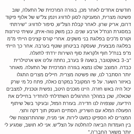
חודשים אחדים לאחר מכן, בגזרה המרכזית של התעלה, שוב
פשיטה מצרית, המעניקה לסגן לודוויג וינמן צל"ש של אלוף פיקוד
דרום, אריק שרון. לאחר קבלת הצל"ש, סיפור לודוויג: "שירתתי
במסגרת הנח"ל ארבע שנים. כבן משק נווה-איתן, עשיתי טירונות
וקורס מ"כים בפלוגת בני משקים. אחרי קורס קצינים הייתי מ"מ
בפלוגה מבצעית, שעסקה בביטחון שוטף בערבה. אחר כך הייתי
מ"פ בנח"ל חוף ולקראת סוף השירות ירדתי לתעלה.
"ב-3 באוקטובר, בשעה 9 בערב, נחתה עלינו אש ארטילרית
כבדה. המוצב שלנו נמצא בגזרה המרכזית של התעלה. מאוחר
יותר הסתבר לנו, שזו פשיטה מצרית. חיילים מצרים התגלו
באיזור השער. על פי המקובל במקרם כאלה, פתח כל מי שרק
יכול היה באש חזרה. היינו מוכנים היטב, נפשית וטכנית, למצבים
שכאלה, שכן במהלך התרגולים השתדלתי להחדיר בחיילים את
הידיעה, שצפויה לנו חדירה. בעזרת המזל, ובעיקר בשל שיתוף
הפעולה המלא עם השיריון, הסתיים העסק תוך דקה וחצי.
המצרים לא הספיקו כמעט לירות. אני מניח, שההתרוצצות שלי
בין העמדות הביאה להחלטה על הצל"ש. אני לא חושב, שמגיע לי
יותר משאר החבר'ה."