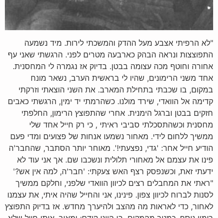
"לא הרפיתי אצבע מעל ההדק והמשכתי לירות. מיד נשמעה
התפוצצות ונראה הבהק כארבעה מטרים לפני. הרגשתי שאני עף
אחורה וחוטף מכה עצומה בבטן. בדיוק אז נגמרה לי המחסנית.
אחד משני הרימונים, שהיו לי בראשית הערב, נשאר מונח
במקום, בו שכבתי בתחילת המארב. את השני הוצאתי וזרקתי
קדימה אל הוואדי, שירד מולנו. כשהרמתי יד ימין, הרגשתי כאבים
חזקים בבטן וברגל הימנית. אחרי שהתפוצץ הרימון, החלפתי
מחסנית וכשהתסכלתי סביבי ראיתי , כי רק חייל אחד שלי
ממשיך ללחום לידי. מאחור נשמעו אנחות של פצועים ומדי פעם
הודיע חייל אחר: 'גדי, נפצעתי!'. מאוחר יותר הסתבר, שהחבר'ה
פינו את עצמם אל מאחורי תלולית ונשכבו שם. אך אני עוד לא
ידעתי זאת, וכשנפסק רצף האש צעקתי: 'חבר'ה, למה אין אש?'
"ראתי את המחבלים רצים לכיוון הוואדי שלפני, וחלקם ממשיך
לסנות לברוח לכיוון צפון. פינינו, אני והחייל שהיה איתי, את עצמנו
לאחור, כדי לאראות מה מהצב ולהיערך מחדש. אז בדיוק התפוצץ