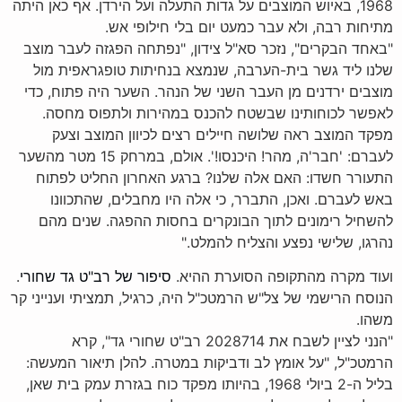
1968, באיוש המוצבים על גדות התעלה ועל הירדן. אף כאן היתה
מתיחות רבה, ולא עבר כמעט יום בלי חילופי אש.
"באחד הבקרים", נזכר סא"ל צידון, "נפתחה הפגזה לעבר מוצב
שלנו ליד גשר בית-הערבה, שנמצא בנחיתות טופגראפית מול
מוצבים ירדנים מן העבר השני של הנהר. השער היה פתוח, כדי
לאפשר לכוחותינו שבשטח להכנס במהירות ולתפוס מחסה.
מפקד המוצב ראה שלושה חיילים רצים לכיוון המוצב וצעק
לעברם: 'חבר'ה, מהר! היכנסו!'. אולם, במרחק 15 מטר מהשער
התעורר חשדו: האם אלה שלנו? ברגע האחרון החליט לפתוח
באש לעברם. ואכן, התברר, כי אלה היו מחבלים, שהתכוונו
להשחיל רימונים לתוך הבונקרים בחסות ההפגה. שנים מהם
נהרגו, שלישי נפצע והצליח להמלט."
ועוד מקרה מהתקופה הסוערת ההיא.
סיפור של רב"ט גד שחורי
.
הנוסח הרישמי של צל"ש הרמטכ"ל היה, כרגיל, תמציתי וענייני קר
משהו.
"הנני לציין לשבח את 2028714 רב"ט שחורי גד", קרא
הרמטכ"ל, "על אומץ לב ודביקות במטרה. להלן תיאור המעשה:
בליל ה-2 ביולי 1968, בהיותו מפקד כוח בגזרת עמק בית שאן,