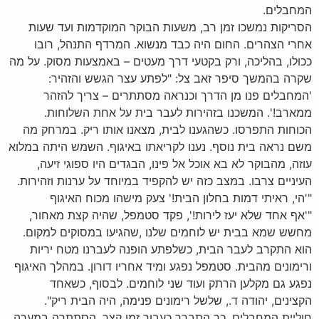
המחבלים.
הסריקות נמשכו זמן רב, משעות הבוקר המוקדמות ועד שעות
אחרי הצהרים. החום היה כבד מנשוא. המרדף התנהל, רובו
ככולו, בהליכה, ורק בקטעי דרך מעטים – באמצעות מסוק. על מה
שקרה בהמשך סיפר זאב צל: "לפתע עצר הגשש והזהיר:
'המחבלים פנו מן הדרך וכנראה מסתתרים – צריך להזהר
ממארב!'. המשכנו בזהירות לעבר בית על אחת השלוחות.
הכוחות התפרסו. כשהגענו לבית, מצאנו אותו ריק. במרחק מה
משם נראה בית נוסף. נענו לקריאתו באיגוף. השמש היתה במלוא
עוזה, מהבוקר לא בא אוכל אל פינו, הבגדים היו ספוגי זיעה,
העיניים צרבו. במצב כזה יש להקפיד במיוחד על ערנות וזהירות.
"'הי, ראיתי דמות בחלון הבית!' צעק מישהו מכוח האיגוף
"'אף אחד שלא יעז לירות!', פקד סטמפל, שהיה קצת מאחור,
מחשש שמא בבית יש לוחמים שלנו ,שהגיעו במסוקים למקום.
הוא התקרב לעבר הבית, כשלפתע הופנה לעברנו מטח יריות
ורימונים מהבית. סטמפל נפגע ומיד אחריו דורון. במהלך האיגוף
נפגע גם מקלען הרתק ועוד שני לוחמים. לבסוף, כשאחד
הקצינים, יהודה ד., שלשל רימונים פנימה, היה הבית ריק".
חוליית המחבלים, כך התברר כעבור זמן קצר, הסתתרה במערה