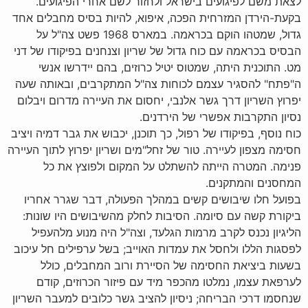
לצאת משם לפיגועים בישראל ולחזור לשם אחרי הפיגועים.
בקעת-הירדן המזרחית הפכה, איפוא, להיות בסיס מחבלים אחד
גדול, שמטהו הוקם בכראמה. במארס 1968 פשט צה"ל על
הבסיס בכראמה עם כוח גדול של שריון וצנחנים בפיקודו של דני
מט. התוכנית היתה, שמטוס יטיל כרוזים, בהם יידרשו אנשי
ה"פתח" להסגיר עצמם לכוחות צה"ל המתקרבים, ובאותה שעה
יפרוץ השריון דרך גשר אלנבי, יחסום את העיירה מדרום ויבלום
נסיון התקרבות אפשרי של הירדנים.
כוח נוסף, בפיקודו של רפול, כך תוכנן, יכבוש את גבר דמיה ויציב
חסימה מצפון לעיירה. טור של זחל"מים ושריון יפרוץ לתוך העיירה
פנימה. המטרה הייתה להשתלט על המקום ולפוצץ את כל
המחסנים והמתקנים.
בפועל חלו שיבושים קשים במהלך הפעולה, דבר שגרר אחריו
ביקורת קשה עם סיומה. הסיבות לחלק מהשיבושים היו שונות:
הליגיון נכנס לקרב מרמות הגלעד, וצה"ל היה מנוע מלהעפיל
לפסגות הללו ולחסל את עמדות האוייב; בשל ערפילים חל עיכוב
בשעות ביציאת החסימה של הסיירת ורוב המחבלים, כולל
לערפאת עצמו, נמלטו מהכפר מיד עם פיזור הכרוזים, קודם
שנחסמו דרכי הבריחה; ניסיון להציב גשר כלובים למעבר השריון