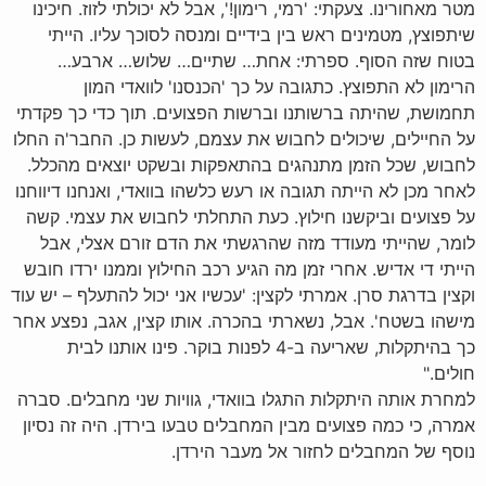
מטר מאחורינו. צעקתי: 'רמי, רימון!', אבל לא יכולתי לזוז. חיכינו
שיתפוצץ, מטמינים ראש בין בידיים ומנסה לסוכך עליו. הייתי
בטוח שזה הסוף. ספרתי: אחת… שתיים… שלוש… ארבע…
הרימון לא התפוצץ. כתגובה על כך 'הכנסנו' לוואדי המון
תחמושת, שהיתה ברשותנו וברשות הפצועים. תוך כדי כך פקדתי
על החיילים, שיכולים לחבוש את עצמם, לעשות כן. החבר'ה החלו
לחבוש, שכל הזמן מתנהגים בהתאפקות ובשקט יוצאים מהכלל.
לאחר מכן לא הייתה תגובה או רעש כלשהו בוואדי, ואנחנו דיווחנו
על פצועים וביקשנו חילוץ. כעת התחלתי לחבוש את עצמי. קשה
לומר, שהייתי מעודד מזה שהרגשתי את הדם זורם אצלי, אבל
הייתי די אדיש. אחרי זמן מה הגיע רכב החילוץ וממנו ירדו חובש
וקצין בדרגת סרן. אמרתי לקצין: 'עכשיו אני יכול להתעלף – יש עוד
מישהו בשטח'. אבל, נשארתי בהכרה. אותו קצין, אגב, נפצע אחר
כך בהיתקלות, שאריעה ב-4 לפנות בוקר. פינו אותנו לבית
חולים."
למחרת אותה היתקלות התגלו בוואדי, גוויות שני מחבלים. סברה
אמרה, כי כמה פצועים מבין המחבלים טבעו בירדן. היה זה נסיון
נוסף של המחבלים לחזור אל מעבר הירדן.