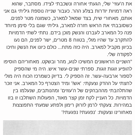
את ה'עוזי' שלי, הגעתי אחורה ונשכבתי לצידו. מסתבר, שהוא
ראה דמויות יודרות בצלע ההר. כעבור שנייה נוספת גיליתי גם אני
אותם, מאחורי שיח, בצד שמאל למארב, כשמונה מטר לפנים.
כשסובבתי את הראש חזרה למארב, גיליתי שגם בלי סימן מיוחד
פנה כל המארב לעברנו והנשק מוכן בידם. נתתי לשתי הדמויות
להתקרב עד שהיו מולי, בטווח 8 מטרים, ישר לפנים, הם נעו
בכיוון מקביל למארב. היה כזה מתח… כולם כיונו את הנשק וחיכו
לפקודה שלי.
"השניים הראשונים המשיכו לנוע, מהר ובשקט. מאחוריהם הוסיפו
להופיע זוגות זוגות. ספרתי שנים-עשר איש. היה מי שהספיק
לספור ארבעה-עשר. זה הספיק לי. בדיוק כשמרכז הכוח היה מולי
לחצתי על ההדק וצעקתי: 'אש!' ומיד הצטרף כל המארב. אני זוכר
שהתלהבתי מההבהקים של ה'עוזים' ומהנותבים, שנעלמו בין
הדמויות. כל העניין לקח זמן קצר מאוד, הפעולות השתלבו זו בזו
במהירות. צעקתי לרמן לזרוק רימון ולפתע שמעתי התפוצצות
מאחורינו וצעקות: 'נפגעתי! נפגעתי!'