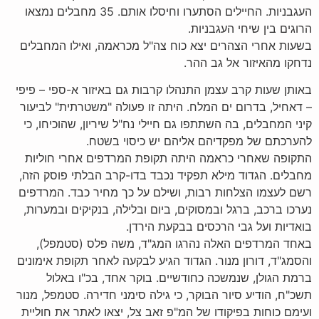
העגבניות. החיילים הסתערו וחיסלו אותם. 35 מחבלים נמצאו
הרוגים בין שיחי העגבניות.
בשעות אחרי הצהרים יצא כוח צה"ל מכראמה, ואילו המחבלים
נדחקו מהאיזור אל גב ההר.
באותן שעות קרב עצמן התנהלו קרבות גם באיזור א-ספי – פיפי
– דאחיל, בדרום ים המלח. היתה זו פעולה "משטרתית" לביעור
קיני המחבלים, בה השתתפו גם חיילי נח"ל שיריון, שהוכיחו, כי
להערכתם של מפקדיהם אליהם יש כיסוי בשטח.
התקופה שאחרי כראמה היתה תקופת המרדפים אחרי חוליות
מחבלים. הגדוד מילא תפקיד נכבד בדו-קרב הבלתי פוסק הזה,
רשם לעצמו הצלחות רבות, ושילם על כך מחיר כבד. המרדפים
נערכו ברכב, ברגל ובמסוקים, ביום ובלילה, בנקיקים ובמערות,
בואדיות ועל גבי הרכסים בבקעת הירדן.
באחד המרדפים האלה נהרגו המג"ד, משה פלס (סטמפל),
והסמג"ד, דורון מנור. הגדוד הגיע לבקעה לאחר תקופת אימונים
ברמת הגולן, שנמשכה כחודשיים. בוקר אחד, בכ"ו באלול
תשכ"ח, הודיע סיור הבוקר, כי גילה סימני חדירה. סטמפל, מנור
ועימם כוחות בפיקודו של המ"פ זאב צל, יצאו לאתר את חוליית