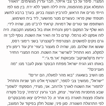
המצרי. סיפר על כך צבי אייזלר, חבר עדרין מגשימים: "האוויר
התמלא אבק מההפגזה, והיה לילה חשוך ללא ירח. בין פגז לפז
הייתי מרים את הראש, להרביץ הצצה בכיוון. בערך ברבע לתשע
חטפתי שוק פראי: כעשרים מטר מהשער, ליד בית השימוש,
השתופפו שני טורים של דמויות. קראתי לרב"ט מנו, שהיה לידי.
הוא שלף על המקום רימון והנחית אותו בול באמצע הקבוצה. היה
לזה אפקט לא נורמלי. קודם כל זה האיר את השטח. נוסף לכך זה
גרם נזקים לפושטים. הצטרפתי ל'קונצרט' בשני רימוני רסס,
שעשו את שלהם. מנו, שהיה לו מעצור ב'עוזי' זרק עוד רימון ורץ
למקלע. הוא התחיל 'לשרשר' את השטח. הכוח המצרי החזיר
יריות מ'קלשניקוב' ומבזוקות 'אר.פי.ג'י.'"
באותו רגע הגיח ישראל מפתח הבונקר וצעק לעבר מנו: "מה
העניינים?"
מנו השיב בשאגה: "בוא מהר למעלה, הם יורים!"
"ישראל", ממשיך צבי לספר, "הצטרף אלינו תוך שניות והתחיל
'לתפור' את השטח לאורך ולרוחב. אני, מצידי, הספקתי 'לשפוך'
שבע מחסניות מה'עוזי'. יצחק, חבר גרעין 'כרמיה', קיבל פקודה
והעלה פצצות תאורה בזו אחר זו. כל החיילים יצאו מהבונקרים
לפי התרגולת השגורה. סגן פיני, שנטל חלק בפיקוד על המוצב,