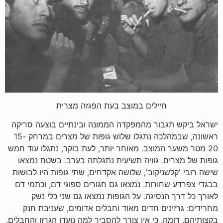
חיילים במוצב בעת הפגזה מצרית
ישראל ביקש תגבור מהמפקדה הממונה ובינתיים בוצעה סריקה
ראשונה, שבמהלכה נתגלו שלוש גופות של מצרים במרחק 15-
20 מטר משער המוצב. מאוחר יותר, לעת בוקר, נתגלו עוד חמש
גופות של מצרים. גוויה תשיעית נתגלתה בערב. בשטח נמצאו
שישה רובי 'קלשניקוב', שלושה אקדחים, שתי גופות היו לבושות
בבגדי צפרדע שחורות. נמצאו גם חגורים ספוגי דם, וכתמי דם
לאורך כל דרך הנסיגה. על הגופות נמצאו גם שני כלי נשק
מחרידים: גרזינים חדים מאוד וחבלים אדומים, שעניבת חנק
בקצותיהם. דומה, כי אין צורך להסביר למה נועדו הגרזן והחבלים.