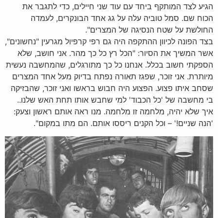
הגיע לצד המותקף ביחד עם עוד שני חיילים, כדי לתגבר את
הכוח שם. סמל טוביה עלה על גג אחד הבונקרים, לעמדה
החולשת על שטח הנסיגה של המצרים".
בצד הפונה לכיוון ההתקפה היה גם רפי קרפיול מגרעין "נחשונים",
אשר המשיך את הסיור: "הכל רץ כל כך מהר. אני חושב, שלא
הספקתי חשוב בכלל. אנחנו כל כך מתורגלים, שהמחשבה נעשית
מיותרת. אני זוכר, שפגז תאורה נפתח בדיוק מעל אחד המצרים
שסחב איתו פצוע. הפצוע היה חבוש בראשו ואני זוכר, שהבזיקה
בי מחשבה של 'כל הכבוד' למי שחבש אותו תחת האש שלנו..
איך שלא יהיה, מלחמה זו מלחמה. מנו ראה אותם ראשון וצעק:
'הנה שניים!' – וכל הקנים ריססו אותם. הם מתו במקום".