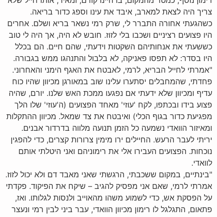
רימון נוסף, כמטר מהמקום, בו היינו קודם; ומאיר, אותו חייל שלא
צריך היה לצאת למארב, איבד את עינו וספג כדור בריאה.
כשהגעתי אחורה התברר לי, שרק רמי נשאר בריא ושלם. אחרים
היו פצועים רציניים ושכבו בלי לזוז. חובש לא היה, אך היה לי טוב
כששעתי את אנחותיהם השקטות וידעתי, שהם חיים. הם בכלל
היו בסדר: לא תפסו פאניקה, לא בלבול והתנהגו ממש בגבורה.
"אמרתי לחייל הבריא, לרמי, לאבטח את האגף הימני והאחרוני.
פחדתי, שהמחבלים יסתערו עלינו שוב במאורגן מכיוון שהיו כוח
עדיף ומכיוון שלא ידעתי אם נפגעו ממכת האש שלנו. יורם, שהיה
פצוע בידו ובכתפו, לקח 'עוזי' מאחד הפצועים (ה'עוזי' שלו הלך
מפגיעת כדור בגוף הכלי) ואיבטח את צד שמאל. מכיוון ההתקלות
ומאיזור הוואדי נשמעה כל הזמן תנועה מלווה בדרדור אבנים.
יריתי לעבר הרעש. החיילים ירו מימין צרורות קצרים, כדי להפגין
נוכחות. הפצועים העבירו אלי את רימוניהם ואני היטלתי אותם
לוואדי.
"בינתיים, במקום ששכבתי, הרגשתי שאני מאבד דם ולא יכול לזוז.
אמרתי לרמי, שאם אני מפסיק להגיב – שיקח את הפיקוד. פקדתי
על הפסקת אש, כדי לשמוע משהו מהאוייב ולנסות לגלותו. ואז,
פתאום, התגלגל לו רימון מכיוון הוואדי, עבר ביני לבין רמי ונעצר