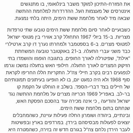
את המזרח-התיכון למוקד משבר בינלואומי, בו מתנגשים
אינטרסים של מעצמות העל. ההדרדרות למלחמת ההתשה
שבאה מיד לאחר מלחמת ששת הימים, היתה בלתי נמנעת.
כשבועיים לאחר סיום מלחמת ששת הימים טובעו שתי טרפדות
מצריות. ב-15 ביולי 1967 התחולל קרב אווירי בין מטוסי ישראל
למטוסי מצרים. ב-6 בספטמבר ולמחרתו נערך דו קרב ארטילרי
כבד משני עברי התעלה. ב-21 באוקטובר טובעה המשחתת
"אילת", שפיטרלה לאורך החופים. בתגובה הופגזו והושמדו בתי
הזיקוק המצרים לאורך התעלה. חילופי האש בתעלה נמשכו וגרמו
לנפגעים רבים בקרב חיילי צה"ל. התקריות הללו החריפו לקראת
סוף 1968 ולא היה כמעט יום, בו לא הופיעו בעיתונים תמונותיהם
של חיילים בצד דברי-הספד. בשלב זו הוחלט על הקמת קו
בר-לב. באפריל 1969 הכריזה מצרים על מלחמת ההתשה נגד
ישראל והודיעה , כי אינה מכירה עוד בהסכם הפסקת האש,
שנחתם בתום מלחמת ששת הימים.
ובינתיים, ביהודה ושומרון החלה פעילות עויינת, כשהמחבלים
יוצאים לפעולות מבסיסהם בירדן. במרדפים בארץ ובפשיטות
לעבר הירדן נלחם צה"ל בגורם חדש זה בזירה, כשהמטרה היא