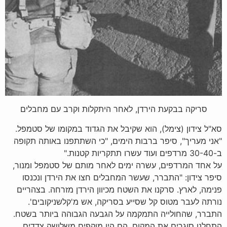
סריקה בבקעת הירדן, לאחר היתקלות וקרב עם מחבלים
סא"ל צידון (צימל), הוא שקיבל את הגדוד במקומו של סטמפל.
"אני מעריך", סיפר ברבות הימים, "כי השתתפנו באותה תקופה
ב-30-40 מרדפים ועוד עשרו תתקריות קטנות."
על אחד המרדפים, עשרה ימים לאחר מותם של סטמפל ומנור,
סיפר צידון: "התברר, שעשר המחבלים חצו את הירדן ונכנסו
פנימה, לארץ. סרקנו את השטח מכיוון הירדן מזרחה. בצהריים
נורתה לעבר מטוס קל שסייע בסריקה, אש מ'קלשניקובים'.
התברר, שהחולייה התמקמה על הגבעה הגבוהה ביותר בשטח.
התחלנו סוגרים את המקום. הם היו מוקפים משלושה צדדים,