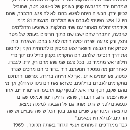
שמדרום ירד מהגבעה קניון בעומק של כ-300 מטר, שהוביל
לכיוון ירדן. הבעייה היתה לפגוע בהם ולא להיפגע. התברר, שהם
היו 12 איש. הפניתי לעברם אש תול"רים ומרגמות 81 מ"מ
וקידמתי זחל"מ מאחור עם שתי מחלקות. כשהגיעו הזחל"מים
לגיבעה, התברר שהם ישבו שם בתוך חריצים בעומק של מטר
וחצי, ורק פגיעה ישירה יכולה היתה לפגוע בהם. השארתי כוח
לסרוק את הגבעה והשאר יצאו במסוקים לתחתית הקניון לחסום
את דרך הנסיגה שלהם. הם התקדמו בקניון בדילוגים תוך כדי
חילופי אש מתמידים. ובכל פעם שמישהו מהם רץ, ירינו לעברו.
לאחר זמן מה נפסקה תנועתם. היה ברור כי הם מחכים שנרד
למטה, ואז יפתיעו אותנו. אך לא הייתה ברירה. נפרשנו והתחלנו
מתקדמים לעברם בדילוגים. כשראו זאת הם ניסו להיחלץ, אך מי
מהם שקם, חטף מיד אש. לבסוף קמו ארבעה והרימו ידיים. אחד
עשה עצמו הרוג. התברר, שהוא החזיק רימון וכמעט שגרם
לנפגעים לפני שהרגנו אותו. גם על הגבעה למעלה נמצאו,
כתוצאה המסריקה, שניים מהם. בסך הכל שישה שבויים ושישה
הרוגים. לנו לא היו נפגעים."
לבד ממרדפים השתתפו אנשי הגדוד באותה תקופה, 1969-