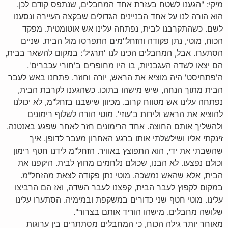
מיקי: "הגענו לשטח בעזרת אחד המחבלים, שנתפס קודם לכן.
הוא הורה לנו על אחד הבניינים הגדולים שבקצה העיירה ונסענו
לשם. כשהתקרבנו לבית, נפתחה עלינו אש אוטומטית. מפקד
הכוח, מוטי, נתן פקודה והזחל"מים התפרסו מול הבית. שניים
הסתערו. אבל, המחבלים הכינו לנו 'תרגיל': במקום להשאר בבית,
הם יצאו לשדה העגבניות, בו היו מחופרים ב'חורי עכברים'.
ה'פתחיסט' היה מוציא את הראש, יורה וחוזר. פתחנו באש לעבר
הבית מתוך הנחה, שיש מישהו בתוכו. כשהגענו לקרבת הבית,
נפתחה עלינו אש מטווח קרוב. מכיוון שישבנו בזחל"מ, לא יכולנו
להוציא את הראש ולירות ב'עוזי'. מוטי הורה לשלוף רימונים
ולהשליך אותם החוצה. אחד הרימונים חזר לאחר שפגע באנטנה.
זינקתי אליו ושילשלתי אותו ברגע האחרון מעבר לדופן. איך
שהשבתי את ידי, הוא התפוצץ באוויר. הזחל"מ לידנו חטף רימון
וכולם נפצעו. לא הבנו, שכולם נלחמים מחוץ לבית. היקפנו את
הבית, אלא שהאש נמשכה. מוטי נתן פקודה לצאת מהזחל"מ.
במקום לקפוץ לעבר הבית, קפצנו לעבר השדה, ואז הם הרביצו
עלינו. מוטי חטף שני כדורים במשקפת ובמימיה. הסתערו עלינו
שלושה מחבלים. מישהו הוריד אותם בצרור".
מאוחר יותר גילה הכוח, כי המחבלים מסתתרים בין ערוגות