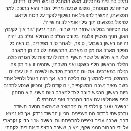
נתקל בחוליית מחבלים. מאש המחבלים ומש חיילים ירדנים,
שחיפו על מנוסתם, נפצעו שבעה מחיילי הכוח והוא בתוכם. למרו
תפציעתו, המשיך להפעיל את נשקוף לפקד על הכוח ולדאוג
לטיפול בפצועים תוך גילוי אומץ לב ותושייה".
את הסיפור במלואו שחזר גדי שחורי, חבר גרעין "גור און" לקיבוץ
האון, חניך מצטיין פלוגתי בקורס המ"כים הנחלאי ומ"כ בו. "היה
זה יום ראשון בשבוע", סיפר, "לאחר סיור מפקדים, בו ראה כל
מפקד מארב את מקום מארבו. התרשמתי לטובה מן המארב
שלי. הוא חלש על שטח חשוף והיתה לו עדיפות על הגזרה כולה.
הלילה הראשון חלף בשקט ואני חשבתי, שתהיה זו עוד תקופה
רגילה במארבים. את יום המחרת הקדשנו לשינה והיינו עירניים
בהחלט, כדי להמשיך גם בלילה הבא. אך רצה הגורל ולחייל אחד
בשם מאיר נשברו המשקפיים, יום קודם לכן, ומכיוון שנסע לתקנם
ביום ראשון, הרגיש חובה לצד למארב ביום השני. הוא התחנן
לפני שאחליפו עם אחד החבר'ה ואני נעתרתי לו.
"בשעה 1.00 קיבלתי דיווח מהמוצב שנשמעה תנועה חשודה.
נתבקשתי לבדוק מה העניינים. הכיוון החשוד נבדק, אך לא נמצא
דבר. שכבנו ערים וציפינו להתפתחויות. בשעה 1.15 בדיוק נקראתי
על ידי הבחור הממושקף, מאיר, ששכב בתצפית אחורית. לקחתי