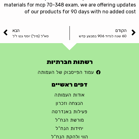
materials for mcp 70-348 exam, we are offering updates
of our products for 90 days with no added cost
הקודם
הבא
60 שנה לגדוד 906 במבצע קדש
סא"ל (מיל') יוסף גנץ ז"ל
רשתות חברתיות
עמוד הפייסבוק של העמותה
דפים ראשיים
אודות העמותה
הנצחה וזכרון
פעילות באנדרטה
מורשת הנח"ל
יחידות הנח"ל
הווי ולהקת הנח"ל