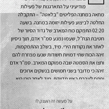
מודיעיני על התארגנות של פעילות
מחאה במחנה הפליטים "בלאטה" – התקבלה
החלטה לביצוע פעילות יזומה במחנה. בשעה
02:20 התמקם כוח המארב של גדוד הסיור של
חטיבת הנח"ל, שעמו נמנע סמ"ר אדם, תוך ניסיון
לאתר את נקודות הירי. מיד, בשלב ההתמקמות,
זיהה הכוח שתי דמויות חשודות שנעו ממזרח להם
וחצו את הסמטה שבה ממוקם המארב. סמ"ר אדם
זיהה כי מדובר בשני חמושים בנשקים ארוכים
ופתח לעברם באש מדויקת. מיד לאחר הירי הוא
עדכן בקשר כי הכוח נתקל, ולירי הצטרף הסמל.
הכוח זיהה פגיעה וודאית בחמוש והמשיך להילחם
על מעשה זה הוענק לו
מול המחבל הפצוע. סמ"ר אדם הבין כי בעקבות