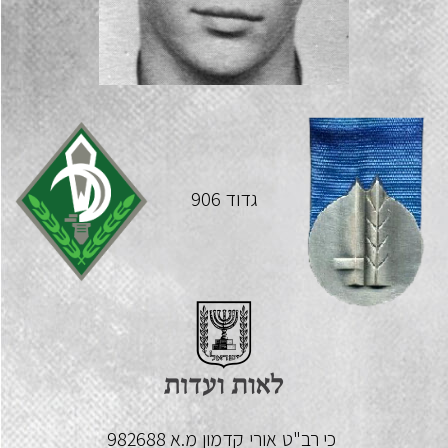
גדוד 906
כי רב"ט
אורי
קדמון
מ.א 982688