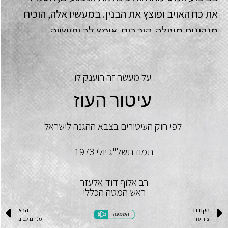
את כח האויב ופוצץ את הבנין. במעשיו אלה, הוכיח
מנהיגות מעולה, קור רוח, אומץ לב ותושייה
למופת.
על מעשה זה הוענק לו
עיטור העוז
לפי חוק העיטורים בצבא ההגנה לישראל
תמוז תשל"ג יולי 1973
רב אלוף דוד אלעזר
ראש המטה הכללי
הקודם
הבא
ציון עזר
מנחם לבוב