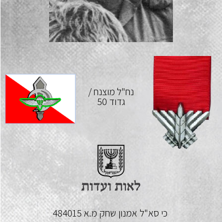
נח"ל מוצנח /
גדוד 50
כי סא"ל
אמנון
שחק
מ.א 484015