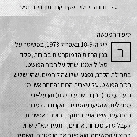
גילה גבורה במילוי תפקיד קרבי תוך חירוף נפש
סיפור המעשה
ליל ה-10-9 באפריל 1973, בפשיטה על
ב
בנין החזית הדמוקרטית בבירות, פקד
סא"ל אמנון שחק על הכוח הפושט.
בתחילת הקרב, נפגעו שלושה לוחמים, שהיו שליש
הכוח הפושט. על שארית הכוח נפתחה אש, מן
היעד עצמו (בנין בן שבע קומות) והן על-ידי
מחבלים, שהגיעו מהסביבה הקרובה. למרות
הנפגעים, אש האויב החזקה, וחוסר האפשרות
לקבל סיוע מכוחות אחרים, התמיד סא"ל שחק
בביצוע המשימה. הוא פינה את הנפגעים, השמיד