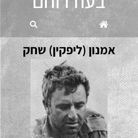
בעוז רוחם
אמנון (ליפקין) שחק