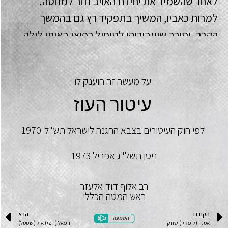
לאחר שהשמיד את יחידת האויב חזר למחסה.
למרות כאביו, המשיך בתפקיד רץ גם בהמשך
הקרב, וסירב שיעבירוהו לטיפול רפואי באותו לילה.
על מעשה זה הוענק לו
עיטור העוז
לפי חוק העיטורים בצבא ההגנה לישראל תש"ל-1970
ניסן תשל"ג אפריל 1973
רב אלוף דוד אלעזר
ראש המטה הכללי
הקודם
הבא
אמנון (ליפקין) שחק
רפאל (רפי) איל (שסטל)