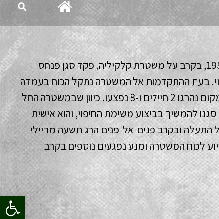
יום ה-10 באוקטובר 1956, בקרב על משטרת קלקיליה, פקד סגן פנחס
וי. בעת ההתקדמות אל המשטרה נתקל הכוח בעמדה
לא ידועה מראש. בו במקום נהרגו 2 חיילים ו-8 נפצעו. כיוון שבמשטרה החל
סגנו להמשיך בביצוע משימת החיפוי, והוא אישית
 התעלה ובקרב פנים-אל-פנים הרג תשעה מחיילי
וע לכוח המשטרה ומנע נפגעים נוספים בקרב
פתח סרגל