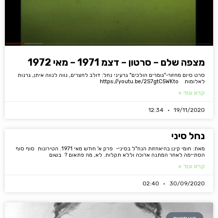
מצפה שלם – סרטון – דצמ 1971 – מאי 1972
סרט סיום מחזור-"גומרים הולכים" גרעיני נחל: דולב לחצרים, נווה לנווה איתן, גרנות
לאלומות https://youtu.be/2S7gtC5WKto
קרא עוד »
12:34
19/11/2020
נחל סיני
מאת: חומי קינן בהיאחזות הנח"ל בסיני- פרק א' חודש מאי 1971. הטירונות סוף סוף
הסתיימה לאחר המתנה ארוכה וללא תקלות. לא, מה פתאום ? בשום
קרא עוד »
02:40
30/09/2020