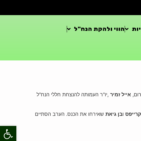
ות
הווי ולהקת הנח"ל
רום,
אייל זמיר
,יו"ר העמותה להנצחת חללי הנח"ל
קרייפס
ו
בן גיאת
שאירחו את הכנס. הערב הסתיים
פתח סרגל