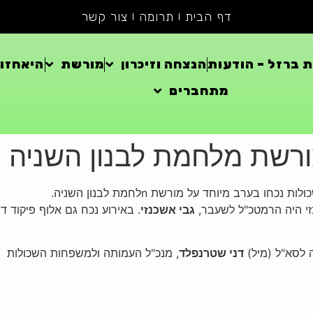
דף הבית
תרומה
צור קשר
 ברזל – הודעות
הנצחה וזיכרון
מורשת
היאחזוי
מתחברים
רשת מלחמת לבנון השניה
ערב מיוחד על מורשת nלחמת לבנון השניה.
זי היה הרמטכ"ל לשעבר,
גבי אשכנזי
. באירוע נכח גם אלוף פיקוד ד
 לסא"ל (מיל)
דני שטרנפלד
, מנכ"ל העמותה ולמשפחות השכולות