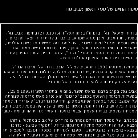
סיפור החיים של סמל ראשון אביב מור
בן חוה ומיכאל. נולד ביום ט"ו בניסן תשל"ה
(27.3.1975)
בחיפה. אביב נולד
בפסח, חג האביב, ולכן נקרא שמו אביב. כבר בילדותו היה יוצא דופן ביופיו,
חייכן ומאיר פנים לכולם. כשגדל, היה לנער בעל אישיות מגובשת והחלטית,
שהצטיינה בכושר מנהיגות טבעי וסוחף, ויחד עם זאת רגישה מאוד. את
לימודיו החל בבית-הספר היסודי "תל חי", המשיך בבית-הספר התיכון עירוני
ג', וסיים בבית-הספר התיכון בסמ"ת בחיפה.
בתחילת אוגוסט
1993
גויס אביב לצה"ל והוצב בגדוד של חטיבת הנח"ל.
לאחר שסיים קורס סמלים, שירת כסמל מחלקה בפלוגה המסייעת. הוא אהב
את שירותו הצבאי והיה גאה בכל אשר ביצע במהלך השירות בצה"ל. היה
נערץ על פקודיו וזכה להערכתם הרבה של מפקדיו.
אביב נפל בקרב בלבנון בראש השנה, ביום א' בתשרי תשנ"ו
(25.9.1995)
,
בפעילות הביטחון השוטף במוצב "כרכום". הוא נפגע מאש מרגמות שנורתה
על המוצב ונפטר במהלך הפינוי במסוק. יחד עמו נהרג רב"ט אורי דוד. לאחר
מותו הועלה אביב לדרגת סמל ראשון. בן עשרים שנה היה בנופלו. אביב הובא
למנוחת עולמים בבית העלמין הצבאי בחיפה. השאיר אחריו הורים ואח - קובי.
במכתבו של מפקד הגדוד למשפחה צוינה דרכו של אביב במסלול שירותו
הצבאי, עד היותו לסמל מחלקת מרגמות גדודי, "תפקיד שביצע - כדרכו
בצבא - בהצלחה ובהצטיינות. ...מעבר לאחריותו כמפקד ומעבר למקצועיותו
הרבה, בלטו אצל אביב תכונות של שמחת חיים ואהבת רעים. לחייליו היה