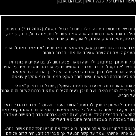
סיפור החיים של סמל ראשון אברהם אובגן
בנם של מנטגואב ופרדה. נולד ביום ב' בכסלו תשס"ג (7.11.2002) בנתיבות.
הילד האחד-עשר במשפחה שבה שנים-עשר ילדים, אח לרחל, דנה, עדינה,
אבטה, יוסי, דרסה, אסתר, ליאור, שרה, יורם ואמיר.
אברהם כונה גם בשם בֶּרֵסַאוּ, שמשמעותו באתיופית "אם אשכח אותו". אביו
העניק לו שם זה לאחר שאיבד את אחיו הבכור האהוב.
גדל והתחנך בנתיבות. ילד יפה תואר, צנוע וטוב לב עם עיניים טובות וחיוך
כובש. "ילד קסם", כדברי מכריו. כשחושבים על אברהם חושבים מיד על החיוך
היפה והרחב שלו, חיוך שגם בלי מילים הביע כל כך הרבה. נער שמיעט
במילים והרבה במעשים ואשר בורך בשקט פנימי וחיצוני שהקרין עוצמה.
לאחר שהוריו התגרשו עבר עם אימו לאשקלון, שם למד בתיכון "אורט
אפרידר". מוריו תיארו נער חייכן ונעים הליכות שתמיד נרתם לעזור והיה אהוב
על חבריו.
בכיתה י' הצטרף כחניך לתנועת "הנוער העובד והלומד". מדריכו הגדירו נער
אחראי, ערכי וטוב לב שנטל על עצמו משימות בהתלהבות. כשהתבקש לצאת
להכשרת מדריכים לילדי עולים, נענה ברצון. אברהם הדריך חמישה-עשר בני
נוער בשכבה ח' בשכונתו והיה אהוב מאוד עליהם.
בן מסור להוריו ואח אוהב ותומך. הוא כיבד את הוריו והסב להם אושר ונחת.
עם אחיו ואחיותיו שמר על קשר חם. על אף פערי הגילים, היה קרוב אליהם