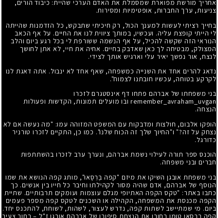
אחריך מורשת מפוארת שמסמלת את האדם הערכי שהיית: כיבוד הורים,
צניעות, ערך החברות, אופטימיות ומסירות.
בחייך רציתי לעשות למענך הכול, רק חיכיתי שתבקש, כל הזדמנות שהייתה
לי הייתי קופצת עליה. ועכשיו, במותך ציווית לנו את החיים. על אף הכאב
הנוראי הזה שקשה להכיל, על אף הנשמה ששורפת לי בכל רגע ביום והלב
המצולק, מבטיחה לך כאן שאדבק בחיים. אחיה את חיי, לא אתן לחושך
לנצח, אור נפשך יאיר עלי וארגיש אותך לצידי.
נדאג להרים אחד את השנייה כמשפחה, שאף אחד לא ינבול. אתה דאגת לנו
לקרקע בטוחה, עכשיו חובתנו לצמוח".
בני משפחתו של אברהם פתחו דף אינסטגרם לזכרו
remember_avraham_uvgan ובו מועלים תמונות, הקדשות ופעולות
הנצחה.
הופקו אלבום, חולצות ומדבקות עם המשפט המזוהה עמו: "מה נעשה אם לא
נצחק על זה?" ו"החיוך שלך זה הכוח שלנו". כמו כן, התקיים לזכרו טורניר
כדורגל.
הוכנס ספר תורה לעילוי נשמת אברהם, ונערך ערב לזכרו בהשתתפות
חברים ובני משפחה.
בני משפחת אובגן השיקו את מיזם "קפה בֶּרֵסַאוּ", מותג קפה הנושא את שמו
הנוסף של אברהם, אדם שהיה מסור לקהילתו וחיבר כל חייו בין אנשים. כך
כתבו באתר: "טקס הקפה האתיופי מגלם עוצמות ועומקים תרבותיים. שתיית
הקפה מכנסת את המשפחה, הקהילה או השכנים לטקס קפה מספר פעמים
ביום. מי שמתיישב לשתות קפה, נדרש לעצור, לשהות, לשוחח, להתכנס יחד.
קפה ברסאו טומן בחובו את הנצחת סיפורו של אברהם אובגן ז"ל – בחור צעיר