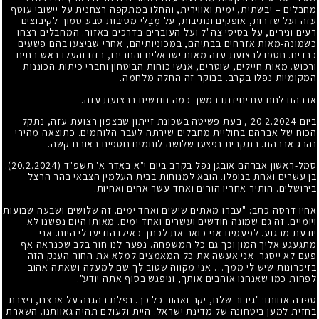
מחבלים – יבשתית, ימית ואווירית, והחלו במתקפה רצחנית על יישובי עוטף
עזה ועל שדרות, אופקים ונתיבות, על מְבַלי מסיבות טבע סמוך לקיבוצים
רעים ונירים, על בסיסי צה"ל ועל העוברים בדרכים באזור. המחבלים רצחו
כשמונה-מאות אזרחים בבתיהם, במכוניותיהם, אחרי שביצעו בהם פשעים
כבדים. חטפו לרצועת עזה מאות ישראלים והחריבו, בזזו והעלו באש בתים
ורכוש. מאות חיילים, שוטרים, אנשי כוחות הביטחון וחברי כיתות הכוננות
המקומיות נפלו בקרב. בבוקר זה החלה מלחמה.
אברהם לחם עם יחידתו במשך כמה חודשים ברצועת עזה.
ביום 20.2.2024 , בעת פשיטה בשכונת זייתון שבצפון רצועת עזה, נתקל
הכוח של אברהם בחוליית מחבלים שירתה לעבר הלוחמים. כתוצאה מהירי
נהרג אברהם. בתקרית נפצעו שלושה לוחמים נוספים באורח קשה.
סמל-ראשון אברהם אובגן נפל בקרב ביום י"א באדר א' תשפ"ד (20.2.2024).
בן עשרים ואחת בנופלו. הובא למנוחות בבית העלמין הצבאי בהר הרצל
בירושלים. הותיר אחריו הורים ואחד-עשר אחים ואחיות.
אחיו דרסה כתב: "עברו מאתים שישים ואחד ימים. זה שלושים ושבעה שבועות
ויומיים. זה גם שמונה חודשים ועשרים ואחד ימים. מאותו היום נפשנו לא
יודעת מרגוע. לפעמים אני כואב את לכתך כאילו הודיעו לי היום. אני
מתגעגע אליך המון וכך גם כל המשפחה. נפער לנו חור בלב שכנראה אף
פעם לא ייסגר. אני אעשה את כל המאמצים למלא את החור הענק הזה
בזיכרונות שיש לי ממך… אני מקווה שטוב לך שם למעלה ושאתה אהוב
לפחות כמו שאנחנו אוהבים אותך, וניפגש בסוף אתה יודע".
ספדה אחותו: "גיבור שלנו, יקר ואהוב כל כך. נפלת בהגנה על ארצנו, ניצבת
בחזית למען ביטחונה של מדינת ישראל. היית ולעולם תהיה גאוותנו. השארת