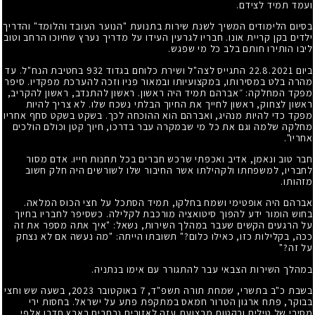
ועמד תמיד לצידם.
בסיום הלימודים המשיך לשנת שירות בתנועת "הנוער העובד והלומד" והדריך
ילדים בקן קריית אונו. חבריו לגרעין העידו על מדריך נערץ שחיוכו הרחב וטוב
ליבו הותירו חותם בלב כל מי שפגש.
ביום 22.8.2021 התגייס לצה"ל ושירת כלוחם בגדוד 932 בחטיבת הנח"ל. עד
מהרה בלט במסירותו, במקצועיותו ובמאור פניו וזכה להערכת מפקדיו. סיפר
מפקד המחלקה: ״אברהם תמיד היה ראשון. ראשון להתנדב, ראשון להקריב,
ראשון לצחוק, ראשון לחייך את החיוך הבלתי נשכח שלו. לא צריך להיות
מפקד כדי להיות מנהיג, ואברהם הוא ההוכחה לכך. בשקט בשקט סחף אחריו
מחלקה שלמה וגם את כל מי שבמקרה עבר בדרכו, חיוך קטן וכולם הולכים
אחריו".
חבר טוב ונאמן, אדיב ואכפתי שרכש חברים בכל תחנות חייו. אדם מסור
לחבריו, למשפחתו ולקהילתו אשר החיבור שלו לשורשים היה חלק חשוב
מזהותו.
אברהם היה אופטימי ושמח בחלקו, תמיד הסתכל על חצי הכוס המלאה.
בחוש הומור ידע להפוך סיטואציה מורכבת לקלילה. כשסיפר לחבריו בחיוך
על הרגעים הקשים שעבר במהלך השירות, נשאל: "איך אתה מספר את זה
ככה, בקלילות כזו, כאילו כלום?" תשובתו הייתה: "מה נעשה אם לא נצחק
על זה?"
במהלך השירות הצבאי עבר להתגורר עם אימו בנתניה.
בשבת כ"ב בתשרי, שמחת תורה תשפ"ד, 7 באוקטובר 2023, בשעה שש וחצי
בבוקר, פתח ארגון הטרור חמאס במתקפת פתע על ישראל. בחסות ירי
מסיבי של טילים ורקטות מרצועת עזה לאזורים נרחבים בארץ חדרו אלפי