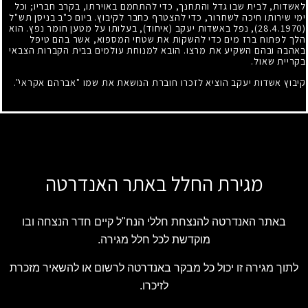
לאשדות, לבית שבו גדל והתחנך, כדי להתחמם באוירתו, בקרב חבריו
;
וכל
ימי שירותו חיכה לשחרור, כדי להצטרף כחבר לקיבוץ. ביום כ"ב בניסן תש"ל
(28.4.1970)
, נפל באשדות יעקב (איחוד), בעלותו על מטען חומר נפץ. הוא
הלך לפתוח ברז מים כדי להשקות את שטחי המספוא, אשר בהם טיפל
באהבה ובהם השקיע את מרצו. הובא למנוחת עולמים בבית הקברות הצבאי
בקריית שאול.
קיבוץ אשדות יעקב הוציא לזכרו חוברת הנושאת את שמו "אברהם אקראי".
מגירת החלל באתר האנדרטה
באתר האנדרטה להנצחת חללי הנח"ל קיים חדר הנצחה ובו
מוקדשת לכל חלל מגירה.
לתוך מגירה זו יכול כל מבקר באנדרטה לרשום או להשאיר מזכרת
לזיכרו.