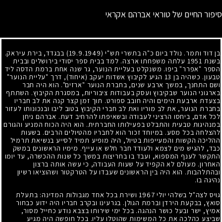
סיפור החיים של טוראי אברהם אקראי
בן דוד ותמר. נולד ביום כ"ה בתשרי תש"י
(19.9.1949)
בבגדד, בירת עיראק.
בשנת
1951
עלתה משפחתו ארצה. למד בבית ספר יסודי בירושלים ובבית
הספר "אפרר" ביפו. משנקלט בעליית הנוער, גר שנה אחת ברמת הדסה ליד
טבעון. כשהיה בן
13
הגיע לקיבוץ אשדות יעקב (איחוד), דרך "עליית הנוער"
ושם התחנך, במשך ארבע שנים, בחברת הנוער "ארזים". הוא היה חבר
בארגוני הנוער שבקיבוץ ועסק בעבודות ציבוריות, במסגרת הקיבוץ. השתתף
בצעדת ארבעת הימים והיה חובב ספורט. תוך זמן קצר קנה את לב חבריו
בחברת הנוער, את לב מוריו ואת לב חברי הקיבוץ בטוב ליבו ובנכונותו לעזור
לכל אדם, ביחסו הרציני לעבודה ובשאיפתו להרחיב דעת. אברהם ניחן
במנהיגות טבעית והתבלט בפעילותו החברתית. הוא היה הכוח המניע והגורם
להצלחה בכל מסע. במיוחד זכור הוא לחבריו מהטיולים הרבים. בשעות
ההליכה הקשות והמעייפות בטיול, היה מופיע תמיד לסייע בנשיאת תרמיל
כבד, להגיש מים לצמא ולעודד חבר חלש או עייף. מימיו הראשונים במשק
התקשר לענף המספוא, ועבד בו בחריצות במשך כל שנות ההכשרה, עד יומו
האחרון. מעולם לא הקפיד על שעות העבודה, כי עשה אותה ברצון
ובהתלהבות. הוא היה בין הראשונים שעבדו על הטרקטור ושהוציאו רשיון
נהיגה בו.
גויס לצה"ל בשלהי יולי
1967
ושירת בכל אחד מגבולות המדינה: בתעלת
סואץ, בבקעת הירדן וברמת הגולן. בגרעינו ובקרב חבריו היה ידוע כבחור
אמיץ, ישר ובעל כושר הנהגה. בכל ימי שירותו בצבא נודע כחייל מסור,
שביצע כהלכה את כל המשימות שהוטלו עליו. בכל חופשה היה מגיע