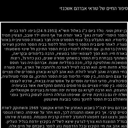
סיפור החיים של טוראי אברהם אשכנזי
בן יצחק וטוני. נולד ביום כ"ג באלול תשי"א
(24.9.1951)
ביפו. למד בבית
הספר היסודי "סעדיה גאון" באור יהודה ועל אף היותו ילד שובב, הצטיין תמיד
בלימודיו. הוא התבלט בכל ענפי הספורט והיה חבר באגודה ספורטיבית באזור
מגוריו. לאחר סיום בית הספר היסודי החל ללמוד בבית הספר התיכון העירוני
(הדתי) ברמת גן. עם תחילת לימודיו בבית הספר התיכון חל שינוי משמעותי
באורח חייו. הוא הפך לעצמאי יותר במעשיו, הרבה בלימודים ובקריאה,
השתתף בנבחרת בית הספר במשחקי ספורט שונים, כגון כדורגל, ריצות
ממושכות ואתלטיקה קלה, וזכה במדליות שונות. אברהם היה נער תוסס
ומלא חדוות חיים. הוא הרבה לטייל לאורכה ולרוחבה של הארץ, היה מעורה
בחיי החברה ואהב לעזור לזולת. הוא אהב לקרוא ובארון הספרים שלו מצויים
עד עצם היום הזה, בין ספרי הלימוד מבית הספר התיכון, גם ספרי סוציולוגיה,
פסיכולוגיה, מדעי המדינה וספרים על אסטרטגיה צבאית, שרכש לעצמו
בכספו. בין ספריו מצויים גם פרסומים בתחום החקלאות אשר בבעיותיה
התעמק. הוא הרבה לקרוא גם ספרות יפה וספרות בעניינים אקטואליים,
ושלח ידו גם בכתיבת שירים. שאיפתו הגדולה הייתה לעסוק בחינוך גופני
והשתלם בבית הספר לחינוך גופני בגבעת וושינגטון.
אברהם גויס לצה"ל בשבוע האחרון של חודש אוקטובר
1969
והשתוקק לשרת
כטייס קרבי. אך כיון שאמו התנגדה לכך, הוא ויתר על שאיפתו. כושרו הגופני
הטוב ורצונו העז דחפוהו להתנדב ליחידה קרבית מוצנחת. במסגרת שירותו
בנח"ל המוצנח הוא צורף לגרעין שיצא לשל"ת בקיבוץ יודפת בגליל העליון.
הוא אהב את חיי הקיבוץ ובכל הזדמנות נהג לספר בשבחם של חיים אלה.