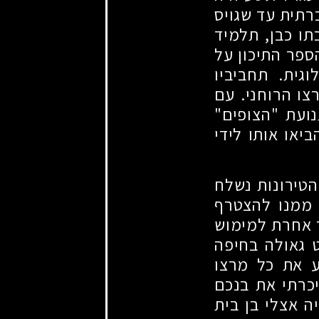
רתית עד שגויס
תו כבן, תלמיד
ספר התיכון על
גית. תחביביו
צו הרוחני. עם
ועת "הצופים"
יאו אותו לידי
הטירונות נשלח
 ממנו להצטרף
ך אחרת למימוש
 גאולה בחיפה
ע את כל מרצו
יכרתי את בנכם
 אצלי בן בית