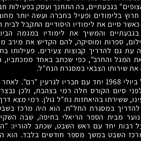
ופים" בגבעתיים, בה התחנך ועסק בפעילות חב
חרוץ בלימודים ופעיל בחברה ועשה יותר מחוב
כאשר סיים את לימודיו היסודיים התקבל לבית ה
גבעתיים והמשיך את לימודיו במגמה הביולו
ילום, ספרות ומוסיקה, להם הקדיש את מירב מר
 עת גם להדריך קבוצות צעירים. פעילותו בתנ
ת המגל והחרב", כפי שכתב באחד ממכתביו, הב
את שירותו הצבאי במסגרת הנח"ל.
 ביולי
1968
יחד עם חבריו לגרעין "רם". לאחר 
פני סיום הקורס חלה רמי בצהבת, ולכן נבצר
נו, ששירתו בהיאחזות נח"ל גולן. רמי מצא דר
 להדריך במסגרת החל"ת. הוא היה מרכז בשבט
נוער מבית הספר הריאלי בחיפה, שבה השקי
ל רבות יחד עם ראש השבט, שכתב להוריו: "ה
מרכז השבט במשך מספר חודשים בלבד. הוא היה