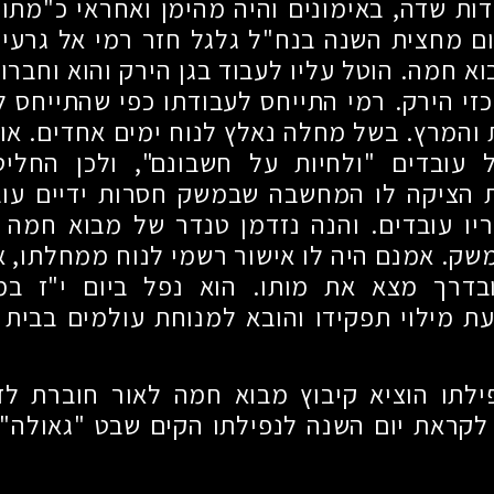
דות שדה, באימונים והיה מהימן ואחראי כ"מתווך
ם מחצית השנה בנח"ל גלגל חזר רמי אל גרעין
א חמה. הוטל עליו לעבוד בגן הירק והוא וחברו
כזי הירק. רמי התייחס לעבודתו כפי שהתייחס 
והמרץ. בשל מחלה נאלץ לנוח ימים אחדים. אול
עובדים "ולחיות על חשבונם", ולכן החליט
ת הציקה לו המחשבה שבמשק חסרות ידיים עובד
יו עובדים. והנה נזדמן טנדר של מבוא חמה 
שק. אמנם היה לו אישור רשמי לנוח ממחלתו, א
ובדרך מצא את מותו. הוא נפל ביום י"ז ב
ת מילוי תפקידו והובא למנוחת עולמים בבית 
ילתו הוציא קיבוץ מבוא חמה לאור חוברת לזכ
קראת יום השנה לנפילתו הקים שבט "גאולה" 