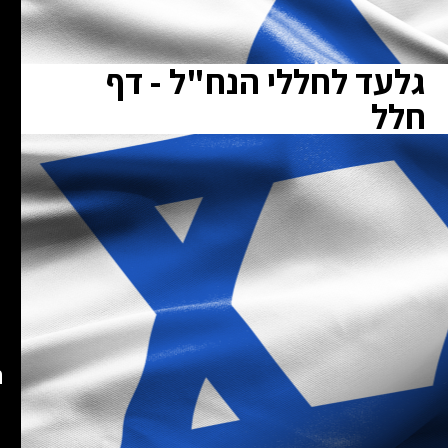
גלעד לחללי הנח"ל - דף
חלל
ת