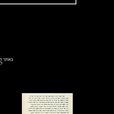
באתר הא
לת