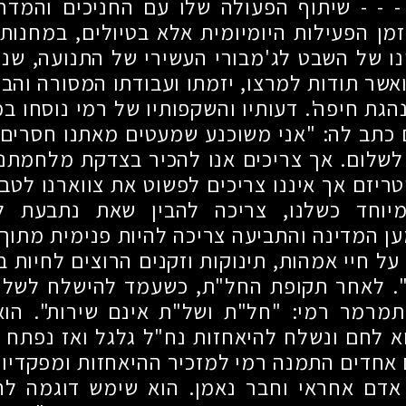
- - - שיתוף הפעולה שלו עם החניכים והמדרי
מן הפעילות היומיומית אלא בטיולים, במחנות ו
נו של השבט לג'מבורי העשירי של התנועה, שנ
ואשר תודות למרצו, יזמתו ועבודתו המסורה והב
הגת חיפה'. דעותיו והשקפותיו של רמי נוסחו במ
כתב לה: "אני משוכנע שמעטים מאתנו חסרים א
שלום. אך צריכים אנו להכיר בצדקת מלחמתנו
טריזם אך איננו צריכים לפשוט את צווארנו לטב
יוחד כשלנו, צריכה להבין שאת נתבעת ל
ן המדינה והתביעה צריכה להיות פנימית מתוך
על חיי אמהות, תינוקות וזקנים הרוצים לחיות ב
. לאחר תקופת החל"ת, כשעמד להישלח לשל
תמרמר רמי: "חל"ת ושל"ת אינם שירות". הוא
וא לחם ונשלח להיאחזות נח"ל גלגל ואז נפתח 
ם אחדים התמנה רמי למזכיר ההיאחזות ומפקדיו 
אדם אחראי וחבר נאמן. הוא שימש דוגמה לח