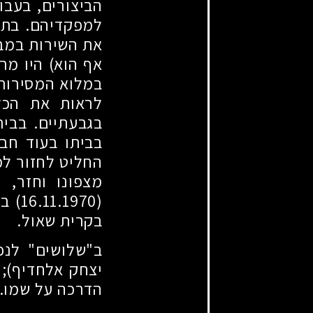
הביצורים, בעבו
למפקדיהם. בתו
את השירות במבו
אף הוא) היו מר
במלוא המסירות 
לראות את הכל 
בגבעתיים. בבי
בביתו בעוד חבר
החליט לחזור למ
מצפונו וחזר, 
(16.11.1970)
בע
בקרית שאול.
ב"שלושים" לנפ
יצחק אלחדיף)
;
ל
הדרכה על שמו.