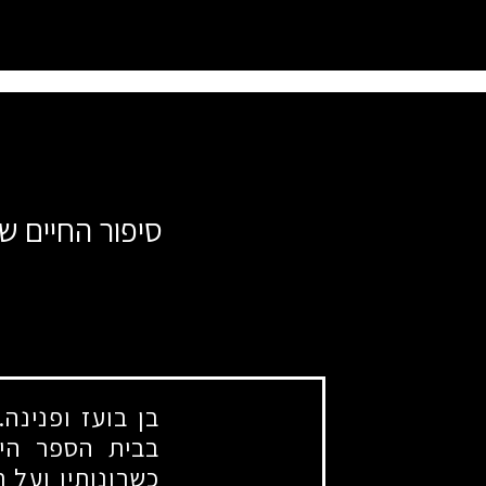
סיפור החיים ש
בן בועז ופנינה
בבית הספר היס
כשרונותיו ועל ת