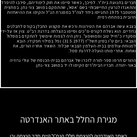
חברים בתנועת בית"ר. לפיכך, כאשר סיימו את חוק לימודיהם, סירבו להיפרד
והתאגדו לגרעין התיישבותי בשם 'אסא', שהתמקם במושב צור-נתן. במחצית
ספטמבר
1975
התגייסו ביחד לצה"ל במסגרת הנ"ל והקימו את ההיאחזות
חרובית בפתחת-רפיח.
בצבא עשה אברהם את הטירונות ורכש את מקצוע החבלן בקורס לחבלנים
גדודיים. הוא נשלח לקורס-מ"כים וסיימו בהצלחה בדרגת רב"ט. צוין אז על-ידי
מפקדיו כ"חייל טוב וממושמע". ניתן היה לצפות שימשיך להתקדם במסלול
הצבאי. ביום ט"ו בסיון תשל"ז
(31.5.1977)
נפל במילוי תפקידו. הובא
למנוחת-עולמים בבית-העלמין הצבאי שבלוד. השאיר אחריו הורים, אח
ואחות. אחרי מותו הועלה לדרגת סמל.
ההורים תרמו ספר-תורה לזכרו של אברהם בבית-הכנסת של עולי גרוזיה
באור-יהודה. חבריו הבית"רים הקימו לו יד במושב צור-נתן.
מגירת החלל באתר האנדרטה
באתר האנדרטה להנצחת חללי הנח"ל קיים חדר הנצחה ובו