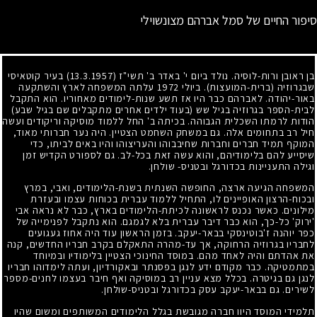
סיפור החיים של סמל אברהם מצונשוילי
בן ראובן ורות-לוסיה. נולד ביום י' באדר ב' תשי"ז
(13.3.1957)
בעיר קוטאיסי
שבגרוזיה (ברית-המועצות). ביולי
1972
עלתה המשפחה לארץ והשתקעה
באור-יהודה. לאברהם כבר היו אז תשע שנות-לימודים מאחוריו. הוא התקבל
לבית-הספר בגרוזיה בגיל שש (בעוד ילדים אחרים מתקבלים שם בגיל שבע)
הודות לרמתו השכלית הגבוהה. בכיתה ב' החל ללמוד מוסיקה וריקודים ועשה
חיל רב בתחומים אלה. גם במשחק השחמט הצטיין. היה נער חברותי מאוד,
המוקף תמיד חברים וחברות שחיבבוהו והעריצוהו והיו באים לביתו, כדי
שיסייע להם בלימודיהם, והוא עשה זאת בכל-לב. גם לספורט הקדיש זמן
וגילה התעניינות בכדורגל ובטניס- שולחן.
המשפחה הגיעה ארצה, החופשה השנתית בשנת-הלימודים, ואבי, במרץ
ובכוח-הרצון האופיינים לו, התחיל ללמוד עברית בכוחות עצמו ובעזרת
מילונים. כאשר נכנס לראשונה לכיתת-הלימודים בארץ, כבר לא נראה אבי
'ירוק' כל-כך, הוא כבר דיבר עברית בלא לגמגם. הוא נתקבל לפנימייה של
כפר יוהנה ז'בוטינסקי בבאר-יעקב. בזמן הראשון עוד היה אחוז געגועים
לחבריו בגרוזיה הרחוקה, אך עד-מהרה התאקלם בקרב חבריו החדשים, קנה
את אהדתם והיה לאחד מהם. במוסד החינוכי הצטיין בלימודיו ובמיוחד
במתמטיקה. כבר מקודם ידע לנגן בפסנתר ובאקורדיון, ועתה לימדוהו חבריו
לנגן גם בגיטרה. בכלל מצא עניין רב במוסיקה ואף חיבר בעצמו לחנים-מספר
לשירים. גם בבאר-יעקב עסק בכדורגל ובטניס-שולחן.
תלמידי המוסד היוו חברה מגובשת בגלל הלימודים המשותפים ומשום שהיו