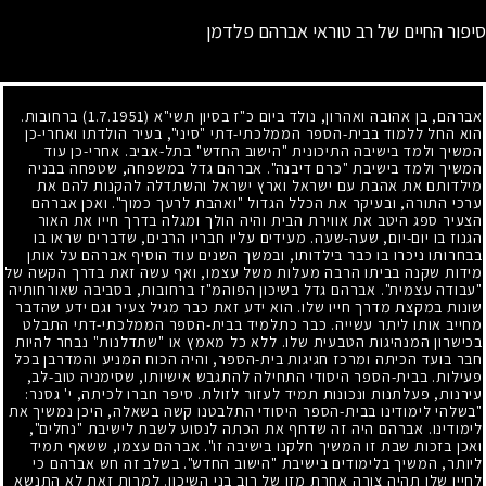
סיפור החיים של רב טוראי אברהם פלדמן
אברהם, בן אהובה ואהרון, נולד ביום כ"ז בסיון תשי"א
(1.7.1951)
ברחובות.
הוא החל ללמוד בבית-הספר הממלכתי-דתי "סיני", בעיר הולדתו ואחרי-כן
המשיך ולמד בישיבה התיכונית "הישוב החדש" בתל-אביב. אחרי-כן עוד
המשיך ולמד בישיבת "כרם דיבנה". אברהם גדל במשפחה, שטפחה בבניה
מילדותם את אהבת עם ישראל וארץ ישראל והשתדלה להקנות להם את
ערכי התורה, ובעיקר את הכלל הגדול "ואהבת לרעך כמוך". ואכן אברהם
הצעיר ספג היטב את אווירת הבית והיה הולך ומגלה בדרך חייו את האור
הגנוז בו יום-יום, שעה-שעה. מעידים עליו חבריו הרבים, שדברים שראו בו
בבחרותו ניכרו בו כבר בילדותו, ובמשך השנים עוד הוסיף אברהם על אותן
מידות שקנה בביתו הרבה מעלות משל עצמו, ואף עשה זאת בדרך הקשה של
"עבודה עצמית". אברהם גדל בשיכון הפוהמ"ז ברחובות, בסביבה שאורחותיה
שונות במקצת מדרך חייו שלו. הוא ידע זאת כבר מגיל צעיר וגם ידע שהדבר
מחייב אותו ליתר עשייה. כבר כתלמיד בבית-הספר הממלכתי-דתי התבלט
בכישרון המנהיגות הטבעית שלו. ללא כל מאמץ או "שתדלנות" נבחר להיות
חבר בועד הכיתה ומרכז חגיגות בית-הספר, והיה הכוח המניע והמדרבן בכל
פעילות. בבית-הספר היסודי התחילה להתגבש אישיותו, שסימניה טוב-לב,
עירנות, פעלתנות ונכונות תמיד לעזור לזולת. סיפר חברו לכיתה, י' גסנר:
"בשלהי לימודינו בבית-הספר היסודי התלבטנו קשה בשאלה, היכן נמשיך את
לימודינו. אברהם היה זה שדחף את הכתה לנסוע לשבת לישיבת "נחלים",
ואכן בזכות שבת זו המשיך חלקנו בישיבה זו". אברהם עצמו, ששאף תמיד
ליותר, המשיך בלימודים בישיבת "הישוב החדש". בשלב זה חש אברהם כי
לחייו שלו תהיה צורה אחרת מזו של רוב בני השיכון. למרות זאת לא התנשא