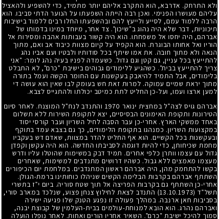
ולא התרחק. אדרבא, הוא התקרב אליהם יותר מתמיד, כדי להשפיע ולהאציל
עליהם מעושרו הפנימי. ואכן רבה הייתה השפעתו על הנוער הדתי סביבו. הוא
הרבה ללמוד עמם, לסייע ולייעץ להם ובהשפעתו החלו רבים ללמוד בישיבות
תיכוניות, דבר שלא היה נהוג ב"שיכון". צד אחר, מיוחד במינו בדמותו של
אברהם, היה יחסו אל משפחתו. הוא היה קשור בעבותות אהבה ומסירות אל
הוריו ואל אחותו הבוגרת. הוא הקפיד על קיום מצוות כיבוד אב ואם, מתוך
הנאה ולא מתוך חובה. את אמו שיתף בכל סודותיו ולבטיו ועם אביו נהג
להתייעץ בכל עניין, גם קטן וגם גדול. כשעמדה לפניו בעיה נהג לומר: "אני
צריך להתייעץ בבית". כשהגיע ללימודים גבוהים בישיבת "כרם", לא התבלט
בלימודים, אבל התמיד להיאבק בעקשנות עם החומר הקשה ועמל בתורה
מתוך יראת שמיים עמוקה. למרות זאת חש בעומק לבו שאין הוא עושה די
למען ארצו ועמו, ועל-כן החליט לתת כמיטב יכולתו ולהתגייס לצבא.
אברהם גויס לצה"ל במחצית ינואר
1970
והתנדב לנח"ל המוצנח. לאחר סיום
הטירונות ותקופת האימונים הבסיסיים, יצא לתקופת השירות ללא תשלום
באחד ממשקי הארץ. אחרי-כן עבר הסבה לחיל השריון ועבר קורסי יסוד
במקצועות השריון. כמנהגו בתקופת הלימודים, כך גם בצבא עמד בתוקף
ובעקשנות בכל הקשיים. הוא אף החליט להדר במצוות, שאדם דש בעקביו
מחמת שכיחותן, כדי להיות דוגמה לסביבתו החדשה. הוא היה עקשן וקפדן
גדול עם עצמו וותרן כלפי אחרים. תמיד דבק במשימות שהוטלו עליו ודרש
מעצמו מאמצים ללא גבול. כשהיו דרושים מתנדבים למשימות, שאחרים
בקשו להתחמק מהן, היה אברהם ראשון המתנדבים. במלחמת יום הכיפורים
השתתף אברהם בקרבות הבלימה הקשים שניהלו כוחותינו ברמת-הגולן.
אחרי-כן השתתף גם בקרבות הפריצה אל תוך שטח סוריה. ביום י"ז בתשרי
תשל"ד
(13.10.1973)
התנדב לצאת לחילוץ צנחן פצוע, שנלכד במארב סורי,
בסביבות חאן ארנבה. במהלך פעולה זו נפגע הטנק שלו פגיעה ישירה
ואברהם נהרג. הוא הובא למנוחת-עולמים בבית-העלמין של קבוצת יבנה,
סמוך להיכל ישיבת "כרם". השאיר אחריו הורים ואחות. לאחר נופלו הועלה