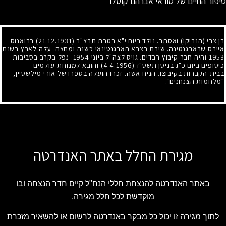
סיפור החיים של טוראי אברהם קוטלר
בן צבי (הנריקו) ואסתר. נולד ביום י"א בטבת תרצ"ב
(21.12.1931)
בבואנוס
איירס שבארגנטינה. שירת בצבא הארגנטינאי כשנה ומחצה. עלה לארץ בשנת
1953
והיה חבר קיבוץ רבדים. גויס לצה"ל ביוני
1954
. נפל בקרב בסביבות
כיסופים ביום כ"ג בניסן תשט"ז
(4.4.1956)
והובא למנוחת-עולמים
בבית-הקברות בקיבוצו. הניח אשה. זכרו הועלה בספרו של אורי מילשטיין,
"מלחמות הצנחנים".
מגירת החלל באתר האנדרטה
באתר האנדרטה להנצחת חללי הנח"ל קיים חדר הנצחה ובו
מוקדשת לכל חלל מגירה.
לתוך מגירה זו יכול כל מבקר באנדרטה לרשום או להשאיר מזכרת