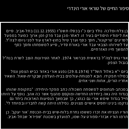
סיפור החיים של טוראי אורי הינדרי
בן צלח ומלכה. נולד ביום כ"ו בכסלו תשט"ז
(11.12.1955)
בתל-אביב. סיים
את לימודיו היסודיים בעיר זו. לאחר-מכן עבד פרק-זמן ארוך כפועל במפעל
לסריגים 'טריקונור', חסך כסף וערך טיול בחוץ-לארץ עוד לפני גיוסו לצה"ל.
עד לשירותו הצבאי עבד אורי באורח סדיר, סייע למשפחתו וחסך כסף
להמשך חייו האזרחיים.
אורי גויס לצה"ל בראשית פברואר
1974
. לאחר הטירונות הוצב לשרת בנח"ל
בגבול הצפון.
ביום י"א באלול תשל"ד
(29.8.1974)
נפגע אורי באזור כביש הצפון ונפל
במילוי תפקידו. הובא למנוחת-עולמים בבית-העלמין שבקרית-שאול. השאיר
אחריו הורים, אחות ושני אחים.
במכתב-תנחומים למשפחה השכולה כתב מפקד-היחידה: "בתקופת שהותו
בגדוד היה גאה ביחידתו החדשה ומוקסם מהנוף אשר כה אהב. נוסף על היותו
חייל בגדוד שימש אורי גם כנהגי, כך שבמשך הנסיעות הארוכות ביחד גם
נרקמו בינינו יחסים אישיים מצוינים. נפילתו היתה קשה לחבריו ובמיוחד לי".
הוריו הנציחו את זכרו כששמו נחרת בלוח-שיש בבית-הכנסת 'אור יעקב'. כן
תרמו הוריו אבזרי-ספורט על-שמו, למועדון בשכונת 'שפירא' שבתל-אביב.