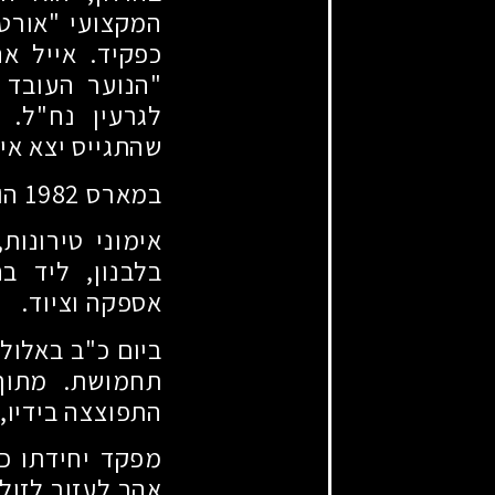
המקצועי "אורט 
כפקיד. אייל א
"הנוער העובד 
לגרעין נח"ל. 
שהתגייס יצא אי
במארס
1982
הוא
אימוני טירונות
בלבנון, ליד ב
אספקה וציוד.
ביום כ"ב באלו
תחמושת. מתוך
התפוצצה בידיו, 
מפקד יחידתו כת
אהב לעזור לזול