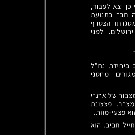
כן יצא לעבוד,
ה חבר בתנועת
מסגרתו הצטרף
רושלים. לפני
ביחידת נח"ל
גורים ומחסני
צבור של ארגזי
צרר. פצצונת
וא פצעי-מוות.
ייל חביב. הוא