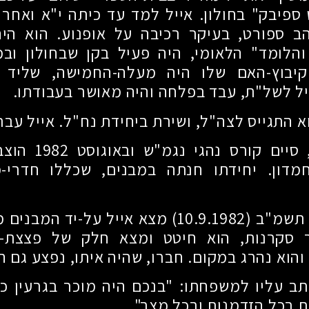
ספיבק" בחולון. אייל למד עד כיתה י"א ואחרי 
הב ספורט, בעיקר רכיבה על אופנוע. הוא הי
והלומד" הלאומי, היה פעיל בקן שבחולון וב
קיבוץ-האם שלו היה מעלה-החמישה, שליד י
יל לשל"ת, עבד בפלחה והיה מאושר בעבודתו.
 התגייס לצה"ל, ושירת ביחידת נח"ל. אייל עבר
, סיים קורס נהגי נגמ"ש ובאוגוסט
1982
הוצב 
חמדון. יחידתו חנתה במבנים, שכללו חדרי-מ
ל תשמ"ב
(10.9.1982)
מצא אייל על-יד המבנים מ
 סקרנות, הוא חיטט ומצא חלק של פצצת-מ
והוא נהרג במקום. חברו, שהיה איתו, נפצע גם ה
ב עליו למשפחתו: "בנכם היה מוכר בגרעין כח
ת בכל הזדמנות ובכל מצב".