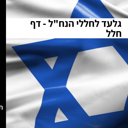
גלעד לחללי הנח"ל - דף
חלל
ת