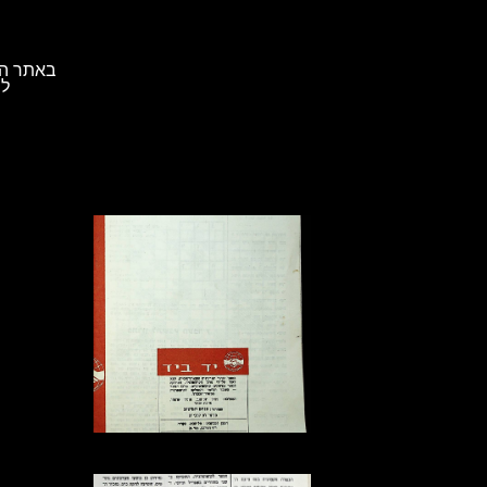
באתר הא
לת