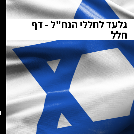
גלעד לחללי הנח"ל - דף
חלל
ת