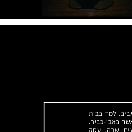
יב. למד בבית
שר באבו-כביר.
ית שבה. עסק