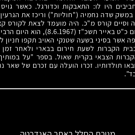
ביבים היו לו: התאבקות וכדורגל. כאשר גוי
במשק שדה נחמיה ("חוליות") וריכז את הגרעין
 וסיים קורס מ"כ. היה מועמד לצאת לקורס ק
ם כ"ט באייר תשכ"ז
(8.6.1967)
, הוא היום הרבי
ה אשר בסיני בשעה שטנקי האויב תקפו חניון לי
בית הקברות לשעת חירום בבארי ולאחר זמן 
קברות הצבאי בקרית שאול. בספר "על במותיך
או תולדותיו. זכרו הועלה עם זכרם של שאר נו
ד".
מגירת החלל באתר האנדרטה