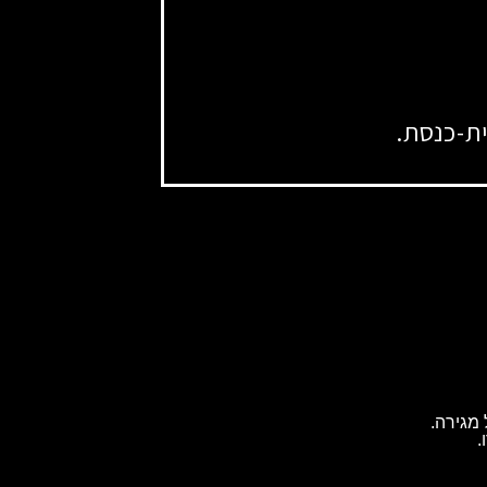
ת-כנסת.
מגירה.
.