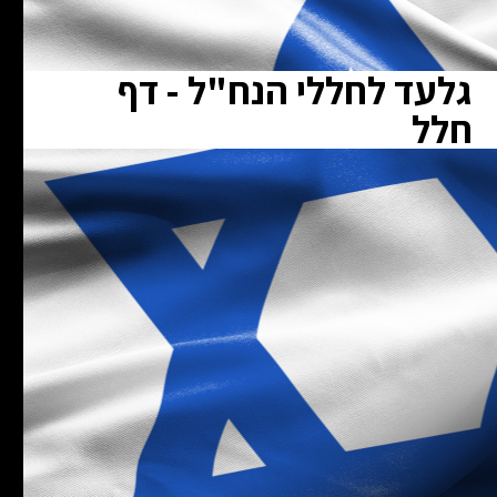
גלעד לחללי הנח"ל - דף
חלל
ת