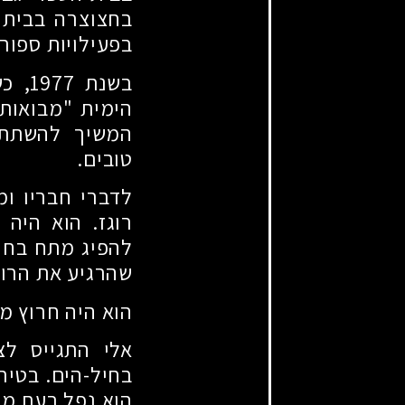
בחצוצרה בבית 
בפעילויות ספורט
בשנת
1977
, כ
הימית "מבואות
המשיך להשתתף 
טובים.
לדברי חבריו ומ
רוגז. הוא היה 
להפיג מתח בחוש
שהרגיע את הרוחו
הוא היה חרוץ מא
אלי התגייס לצ
בחיל-הים. בטיר
הוא נפל בעת מיל