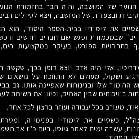
הנוער של המושבה, והיה חבר בתזמורת הנוע
יביות ובצעדות של המושבה, ויצא לטיולים רבים
שסיים את לימודיו בבית-הספר היסודי, הוא ה
 ים" שבמכמורת ופגש שם חברים חדשים ורכש 
בתחרויות ספורט, בעיקר במקצועות הים, 
דריכיו, אלי היה אדם יוצא דופן בכך, שקשה הי
רגוע ושקול, מעולם לא התווכח על נושאים שו
 ההומור שלו ובנינוחות שאפיינה אותו. גם בב
ת בוויכוחים שבין האחים, וכיוון את השיחה לערו
וד, מעורב בכל עבודה ועוזר ברצון לכל אחד.
ה"ל, כשסיים את לימודיו בפנימייה, ומטרת
ונות, עשרה ימים לאחר גיוסו, ביום כ"ז אב תשמ
וי תפקידו.