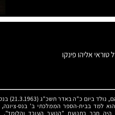
 טוראי אליהו פינקו
ם, נולד ביום כ"ה באדר תשכ"ג
(21.3.1963)
בנס-
 הוא למד בבית-הספר הממלכתי ב' בנס-ציונה, ו
היה חבר בתנועת "הנוער העובד והלומד". א