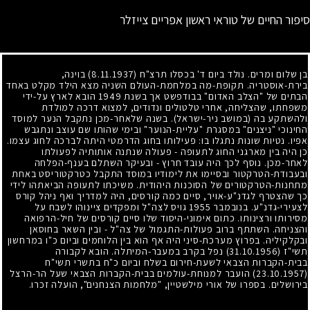
סיפור החיים של טוראי ראשון אפריים צייזלר
בן שלום ומרים. נולד ביום ד' בכסלו תרצ"ח
(8.11.1937)
בוינה,
בירת-אוסטריה. תקופת-מה במלחמת-העולם השניה מצא הילד מקלט באחד
הבתים של "הצלב האדום" בבודפשט אך בשנת
1949
הובא לארץ על-ידי
משפחתו, שהצליחה, אחרי טלטולים ונדודים, למצוא דרכה למולדת
ולהשתקע בה (במושב ניר-ישראל). בשנה שלאחר-מכן נתקבל הנער למוסד
החינוכי "ניצנים" במסגרת "עליית-הנוער" ובימי שהותו שם עוצב ונתגבש
אפיו. נטיות שונות נתגלו בו: פעילותו בחוג הדרמטי היתה לברכה לחוג עצמו.
כן היה בין מארגני החוג לתעופה
-
פעולה שנתנה אותותיה לפעולתו
לאחר-מכן. נוסף לכך היה עובד חרוץ
-
ובעיקר השתלם בענף-הפלחה
ובעבודת-הטרקטור ובסיימו את לימודיו במוסד התקבל כטרקטוריסט באחת
מתחנות-הטרקטורים של הסוכנות היהודית. משיכתו לתעופה הביאתהו לידי
כך שהצטרף לגדנ"ע-אויר, סיים כמה קורסים, היה למדריך ואף ניהל קורס
לצעירי-גדנ"ע. בנובמבר
1955
גויס לצה"ל ומפקדים ציינוהו לשבח על
מסירותו ורצינותו. כתום אימוני-היסוד שלו סיים קורסים של חיל-הרפואה
והצניחה. השתתף ברוב פעולות-התגמול של צה"ל
-
ובין השאר בחוסאן
ובקלקיליה. בפרוץ מערכת-סיני היה אף הוא בין הלוחמים וביום כ"ו במרחשון
תשי"ז
(31.10.1956)
נפל בקרב במעבר-המיתלה. הובא לקבורה
בבית-הקברות הצבאי לשעת-חירום בשלח וביום כ"ח בתשרי תשי"ח
(23.10.1957)
הועבר למנוחת-עולמים בבית-הקברות הצבאי שעל הר-הרצל
בירושלים. בספרו של אורי מילשטיין, "מלחמות הצנחנים", הועלה זכרו.