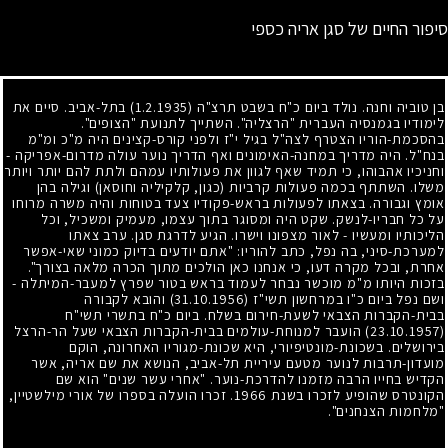
סיפור החיים של סגן אריה כספי
בן טוביה וחנה. נולד ביום כ"ח בשבט תרצ"ה
(1.2.1935)
בתל-אביב. סיים את
לימודיו בגמנסיה העברית "הרצליה". השתייך לתנועת "הצופים".
בהסכמת-הוריו הצטרף לצה"ל בגיל י"ז ולפני קורס-קצינים היה מ"כ ומ"מ
בנח"ל. היה מדריך במחנה-האימונים ואף הדריך נוער עולה מדרום-אפריקה
-
וחניכיו אהבוהו, כי תמיד שאף לגוון את פעולותיו עמהם ולתת להם יותר ויותר
משלו. השתתף בכמה פעולות קרביות (כגון, קלקיליה וחוסאן) וגילה בהן
אומץ וגבורה. בצאתו לפעולות בראש-פקודיו צעד בטוחות והיה משרה מרוחו
על כל חבריו-לנשק. שקט היה ומסוגר בתוך עצמו, מעמיק ומשכיל, וכל
הליכותיו ומעשיו
-
לאור מצפונו וישרו. הגיע לדרגת סגן. ערב צאתו
למערכת-סיני, בה נפל, כתב להוריו: "אתם יודעים בדיוק כמוני שאי-אפשר
אחרת, ובכל מקרה דעו, כי אנחנו כאן הולכים מתוך הכרה מלאה בצורך".
בזכות היותו מ"מ מוכשר נבחר לעמוד בראש בטור שפרץ למעבר-המיתלה
-
ושם נפל ביום כ"ו במרחשון תשי"ז
(31.10.1956)
והובא לקבורה
בבית-הקברות הצבאי לשעת-חירום בשלח. ביום כ"ח בתשרי תשי"ח
(23.10.1957)
הועבר למנוחת-עולמים בבית-הקברות הצבאי שעל הר-הרצל
בירושלים. בשכונת-מונטיפיורי, היא שכונת-מגוריו האחרונה, הוקם
מועדון-תרבות לנוער מטעם עיריית תל-אביב, הנושא את שם אריה, אשר
הקדיש בחייו הרבה מזמנו להדרכת-נוער. "אחרי עשר שנים" הוא שם
הקונטרס שהופיע לזכרו בשנת
1966
. זכרו הועלה בספרו של אורי מילשטיין,
"מלחמות הצנחנים".