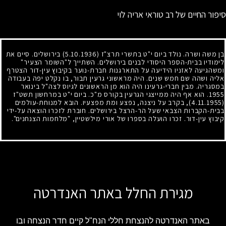
סיפור החיים של רב טוראי אריה לוי
בן משה ושרה. נולד ביום י"ט בתשרי תרצ"ז
(5.10.1936)
בירושלים. סיים את
לימודיו בבית-הספר היסודי לבנים בירושלים. השתייך ל"השומר הצעיר"
ומשהגיעה לאזניו הידיעה על התארגנות חברת-נוער בקיבוץ עין-דור הצטרף
אליה ושהה שם חמש שנים. היה מראשוני גרעין תבור, בו נקלט יפה בעבודה
במסגריה. מבין חברי-גרעינו היה הוא מן הראשונים לגיוס לצה"ל בינואר
1955
. הוא אף היה ממייצגי הגרעין בקורס מ"כ. ביום י"ט במרחשון תשט"ז
(4.11.1955)
, בקרב על ניצנה, נפצע ומת מפצעיו. הובא למנוחת-עולמים
בבית-הקברות הצבאי שעל הר-הרצל בירושלים. חוברת לזכרו הוצאה על-ידי
קיבוץ עין-דור. זכרו הועלה בספרו של אורי מילשטיין, "מלחמות הצנחנים".
מגירת החלל באתר האנדרטה
באתר האנדרטה להנצחת חללי הנח"ל קיים חדר הנצחה ובו