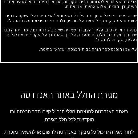
אריה-יהושע הובא למנוחות בבית-הקברות הצבאי בחיפה. הוא השאיר אחריו
רעיה, בן, הורים, שלוש אחיות ושני אחים.
שר הביטחון אריאל שרון כתב עליו למשפחתו: "הוא היה בעל השקפה דתית
לאומית עמוקה, מקובל מאוד על חבריו, נלחם בצורה יוצאת מגדר הרגיל".
מפקד יחידתו כתב עליו: "העובדה שאריה שילב בשירותו גם לימוד תורה וגם
שירות בחיל קרבי מלמדת ומעידה על כך שהתחנך על עקרונות ואידיאלים
נעלים, שקיווה להגשים".
על-שמו הוכנס ספר תורה בבית-הכנסת "עזרא" בחיפה.
מגירת החלל באתר האנדרטה
באתר האנדרטה להנצחת חללי הנח"ל קיים חדר הנצחה ובו
מוקדשת לכל חלל מגירה.
לתוך מגירה זו יכול כל מבקר באנדרטה לרשום או להשאיר מזכרת