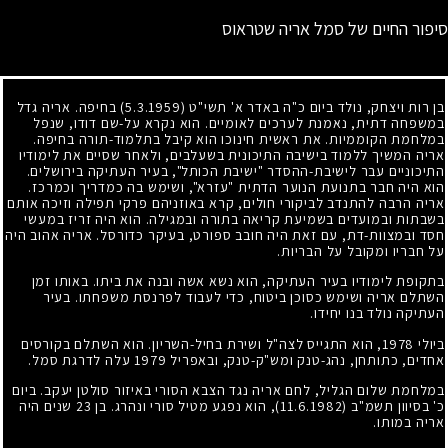
סיפור החיים של סמל אריה שטראוס
בן רות ויצחק, נולד ביום כ"ה באדר א' תשי"ט
(5.3.1959)
בחיפה. אריה גדל
במשפחה דתית, נאמנת לערכים לאומיים. הוא נקרא על-שם דודו, שנפל
במלחמת הקוממיות. את ראשית חינוכו הוא קיבל בתלמוד-תורה בחיפה.
אריה המשיך ללמוד בישיבה התיכונית בשעלבים, ולאחר שסיים את לימודיו
התיכוניים עבר לישיבת-ההסדר "ישיבת הכותל", בעיר העתיקה בירושלים.
הוא היה חבר בתנועת הנוער הדתית "עזרא", ושימש בה כמדריך וכמרכז.
אריה הרבה להתנדב לביקורי חולים, קרא באוזניהם פרקי תפילה וזיכה אותם
בשבתות ובמועדים בשמיעת קריאה בתורה ובמגילה. הוא היה זריז במעשי
חסד ובמצוות-דת, עם זאת היה חובב ספורט, בעיקר כדורסל. אריה אהוב היה
על חבריו ומקובל על הבריות.
בתקופת לימודיו בעיר העתיקה, הוא נשא אשה ובנה את ביתו. באותו זמן
השתלם אריה ושימש כסוכן ביטוח, כדי לעבוד לפרנסת משפחתו. בעיר
העתיקה נולד בנו יחידו.
ביולי
1978
, הוא התגייס לצה"ל ושירת בחיל-השריון. הוא השתלם בקורסים
אחדים, כתותחן, נהג-טנק ומש"ק-טנק, ובאפריל
1979
עלה לדרגת סמל.
במלחמת שלום הגליל, לחם אריה נגד הצבא הסורי באיזור סולטן יעקב. ביום
כ' בסיוון תשמ"ב
(11.6.1982)
, הוא נפגע מטיל סורי ונהרג. בן
23
שנים היה
אריה במותו.