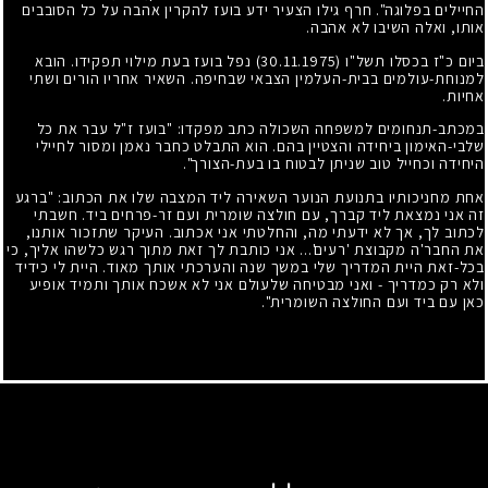
החיילים בפלוגה". חרף גילו הצעיר ידע בועז להקרין אהבה על כל הסובבים
אותו, ואלה השיבו לא אהבה.
ביום כ"ז בכסלו תשל"ו
(30.11.1975)
נפל בועז בעת מילוי תפקידו. הובא
למנוחת-עולמים בבית-העלמין הצבאי שבחיפה. השאיר אחריו הורים ושתי
אחיות.
במכתב-תנחומים למשפחה השכולה כתב מפקדו: "בועז ז"ל עבר את כל
שלבי-האימון ביחידה והצטיין בהם. הוא התבלט כחבר נאמן ומסור לחיילי
היחידה וכחייל טוב שניתן לבטוח בו בעת-הצורך".
אחת מחניכותיו בתנועת הנוער השאירה ליד המצבה שלו את הכתוב: "ברגע
זה אני נמצאת ליד קברך, עם חולצה שומרית ועם זר-פרחים ביד. חשבתי
לכתוב לך, אך לא ידעתי מה, והחלטתי אני אכתוב. העיקר שתזכור אותנו,
את החבר'ה מקבוצת 'רעים'... אני כותבת לך זאת מתוך רגש כלשהו אליך, כי
בכל-זאת היית המדריך שלי במשך שנה והערכתי אותך מאוד. היית לי כידיד
ולא רק כמדריך - ואני מבטיחה שלעולם אני לא אשכח אותך ותמיד אופיע
כאן עם ביד ועם החולצה השומרית".