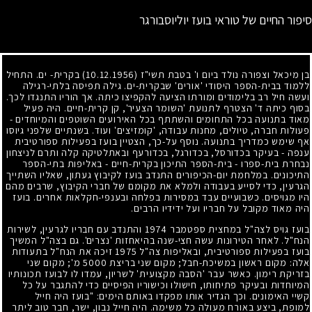
סיפור החיים של טוראי בועז יוליוסבורגר
בן מיכאל וצפורה נולד ביום ו' בטבת תשי"ז
(10.12.1956)
בקרית- ים. התחיל
ללמוד בבית-הספר היסודי 'אורים' שבקרית-ים. גילה תפיסה בלתי-רגילה
ועשה חיל רב בלימודים ומורתו הציעה להקפיצו כיתה. אך הוריו התנגדו לכך.
בסוף כיתה ד' הצטרף לתנועת 'השומר הצעיר', קן קרית-חיים. היה פעיל
מאוד בתנועה בכל התחומים והשתתף בכל האירועים השוטפים והמיוחדים -
פעולות חברה, טיולים, מחנות עבודה, 'קומזיצים' ועוד. בשנתיים שלפני גיוסו
אף שימש כמדריך בתנועה. נוסף על-כך, הצטיין בועז בפעילות ספורטיבית
ענפה - בעיקר בכדורסל, בכדורגל, בכדורעף ובאתלטיקה קלה ותרם לניצחון
נבחרת בית-ספרו - בית-הספר התיכון בקרית-חיים - באליפות בתי-הספר
התיכונים. במלחמת יום-הכיפורים התנדב בועז לקיבוץ געתון, שאליו השתייך
הגרעין, כדי לסייע בעבודה ולמלא את מקומם של חברי הקיבוץ, שרבים מהם
היו מגויסים. כשבועיים עבד במסירות בפלחה ובענפי-חקלאות אחרים. בועז
היה מאוד מקובל על חבריו ועל ידידיו הרבים.
בועז גויס לצה"ל במחצית ספטמבר
1974
והתנדב עם חבריו לגרעין, לשירות
הנח"ל. לאחר הטירונות עשה חצי-שנה בהיאחזות 'נצרים'. גם בצה"ל המשיך
בועז בפעילות ספורטיבית, ובאליפות צה"ל
1975
זיכה את הנח"ל בתעודות
אלה: מקום ראשון במשיכת-חבל
;
מקום שני בריצת
5000
מ'
;
מקום שני
בזריקת רימון. כאשר עבר 'הסבה מקצועית' לשריון, עמדו לו לבועז תכונותיו
המיוחדות ובעיקר פתיחותו, חישולו וכישוריו הפיסיים כדי להתגבר על כל
קשיי האימונים. וכך הגדיר אותו מפקדו באותם הימים: "בועז היה חייל
למופת, ביצע באורח מעולה כל משימה. היה חייל נבון, ישר, חבר טוב ליתר