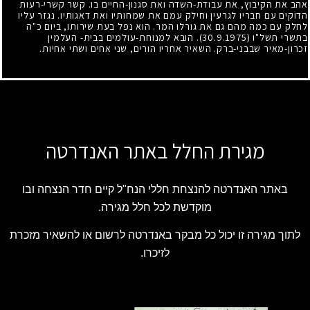
אהב את הקיבוץ, את עבודת-השדה ואת סגנון-החיים בו. קשר קשרי-רעות
הדוקים עם חבריו לגרעין וחילק עמם את שמחותיו ואת דאגותיו. נגזר עליו
לחלק עם כמה מהם גם את גורלו המר. הוא נפל בעת שירותו, ביום כ"ה
בתשרי תשל"ו
(30.9.1975)
. הובא למנוחת-עולמים בבית- העלמין
זכרון-מאיר שבבני-ברק. השאיר אחריו הורים, שני אחים ושתי אחיות.
מגירת החלל באתר האנדרטה
באתר האנדרטה להנצחת חללי הנח"ל קיים חדר הנצחה ובו
מוקדשת לכל חלל מגירה.
לתוך מגירה זו יכול כל מבקר באנדרטה לרשום או להשאיר מזכרת
לזיכרו.