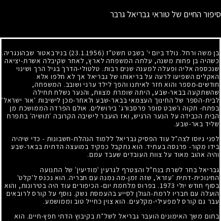
סיפור החיים של טוראי גבריאל גרבר
בן משה ורחל. נולד ביום י' בשבט תשט"ז
(23.1.1956)
בנירבאטור שבהונגריה.
כשהיה בן פחות משנה, עלתה המשפחה לארץ, לאחר שקיבלה אשרת-יציאה
שנכספה אליה ופעלה למענה שנים רבות. טלטולי-הדרך בגיל הרך ושינוי
האקלים השפיעו לרעה על בריאותו של גבריאל אך לא חלפו אלא
חודשים-מספר והוא חזר לאיתנו והפך לילד ערני ושובב. המשפחה,
שהשתקעה בבאר-שבע, היתה שומרת מצוות, והנער נשלח תחילה
לבית-הספר של החינוך העצמאי בבאר-שבע ולאחר-מכן לישיבות 'אור ישראל'
בפתח- תקוה ו'שבט סופר פרסבורג' בירושלים. אולם הפרדה הממושכת מן
הבית הכבידה על הנער הרגיש, ואז הועבר לישיבה הקרובה 'תושיה' בתפרח
שליד באר-שבע.
לפני גיוסו לצה"ל עוד הפסיק גבריאל ללמוד הנהלת-חשבונות - כדי שיהיה
בידו מקור- פרנסה בעתיד. הוא נתקבל כפקיד במועצה הדתית בבאר-שבע
והיה אהוב מאוד על צוות העובדים שעבד עמם.
גבריאל בחר לשרת בנח"ל והצטרף לגרעין 'מודיעין' של התנועה
החינוכית-דתית 'עזרא', שזה זמן-מה נמנה עם חבריה. הוא נכנס ל'קלט'
בסוף חודש יולי
1973
. בפרוס מלחמת יום- הכיפורים עוד היה בטירונות, והוא
הועלה עם חבריו לרמת-הגולן לסייע בהעמסת נשק. נוסף על קורס לרובאים
עבר גם קורס למפעילי-מקלעים. הוא צוין כחייל טוב וממושמע.
בתום משך האימונים הועבר גבריאל לשל"ת בקיבוץ הדתי חפץ-חיים. הוא