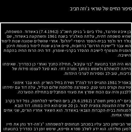
סיפור החיים של טוראי ג'וזה חביב
בן איבט ופרננד, נולד ביום ג' בניסן תשכ"ב
(7.4.1962)
באשדוד. המשפחה,
שהיא משפחה דתית, עלתה מאלג'יר בשנת
1961
והשתקעה באשדוד, שם
נולד דוד ולמד בבית-הספר היסודי "יהלום". אחרי שהשלים שמונה שנות לימוד
הוא עבר ל"ישיבת הדרום" ברחובות, סיים ארבע שנות לימוד במגמת תיכון
הומנית והצטרף לישיבת ההסדר בקרני-שומרון. דוד היה הרוח החיה בהקמת
הישיבה.
הוא היה חבר בתנועת "בני עקיבא", תחילה כחניך ואחרי כן כמדריך. שאיפתו
הייתה להשתלם ולשמש כמחנך ומורה דתי. הוא סיגל לעצמו מידות של
נדיבות, טוב-לב ומסירות לערכי היהדות.
באפריל
1981
התגייס דוד לצה"ל ושירת בחיל-השריון. הוא עבר אימוני
טירונות וקורס נהגי טנק. כשפרצה מלחמת שלום הגליל, עלה דוד עם יחידתו
ללבנון והיה עם הכוח שפרץ את מעוזי המחבלים בתחילת המערכה.
ביום י"ח בסיוון תשמ"ב
(9.6.1982)
, ביום השלישי למלחמה, נפל דוד בקרב
על שדה התעופה צפונית לצור. בן
20
שנים הוא היה במותו. דוד הובא
למנוחות בבית-הקברות הצבאי באשדוד. הוא השאיר אחריו הורים, שני אחים
ושתי אחיות.
שר הביטחון כתב עליו במכתב תנחומים למשפחתו: "ג'וזה-דוד נתן את חייו
למען מולדתו. הוא ידע לשלב ספרא וסייפא, שימש זמן רב כמדריך בתנועתו