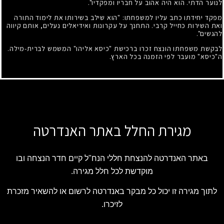
לנוער הדתי. הוא היה אהוב על חבריו ומפקדיו".
מפקד יחידתו כתב עליו למשפחתו: "הוא שילב בשירותו את לימוד התורה
ואת השירות כחייל קרבי. התחנך על עקרונות ואידיאלים נעלים, אותם קיווה
להגשים".
לבקשת משפחתו הונצח זכרו ברכישת "כיסא אליהו" המשמש לברית-מילה.
ה"כיסא" מועבר לפי הזמנה בכל הארץ.
מגירת החלל באתר האנדרטה
באתר האנדרטה להנצחת חללי הנח"ל קיים חדר הנצחה ובו
מוקדשת לכל חלל מגירה.
לתוך מגירה זו יכול כל מבקר באנדרטה לרשום או להשאיר מזכרת
לזיכרו.