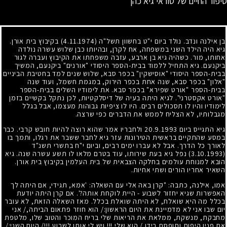
סיפור החיים של טוראי גיא כהן
בן אילנה ונדב. נולד ביום י"ט בחשוון תשל"ה
(4.11.1974)
בקיבוץ בית אורן.
גיא היה הילד השני במשפחה, אח לקרן, ובהיותו כבן שלוש עשרה נולדה
אחותו, מור. כשהיה גיא בן ארבע, עזבה משפחתו את הקיבוץ ועברה לגור
ביקנעם. גיא התחיל ללמוד בבית-הספר היסודי "אורנים" ביקנעם, המשיך
בבית-הספר היסודי "אוסישקין" בכפר סבא, שלוש שנים למד בחטיבת הביניים
"אלון" בכפר סבא, שנה אחת בכפר הירוק, במגמת חשמל, ועוד שנה
בבית-הספר "אורט שפירא" בכפר סבא. את לימודיו השלים בבית-הספר
"אורט אקסטרני". לגיא היתה בעיה של דיסלקטיות, לכן נתקל בקשיים בזמן
לימודיו והיו לו תסכולים רבים. היו לו ציפיות גבוהות מעצמו, אבל בגלל
מגבלותיו, לא הצליח לממש את הדברים כפי שרצה.
גיא התגייס ביום
20.9.1993
ולחבריו אמר שהוא רוצה להיות חובש קרבי. כבר
במסע שהתקיים בראשית הטירונות עזר גיא לחבר ששבר את רגלו, ותמך בו
לאורך כל הדרך. אבל לא עברו ימים רבים, וביום י"ח בתשרי תשנ"ד
(3.10.1993)
נפל גיא בעת שירותו, עוד בטרם מלאו לו תשע עשרה שנה. גיא
הובא למנוחת עולמים בחלקה הצבאית של בית העלמין בקיבוץ בית אורן.
השאיר אחריו הורים ושתי אחיות.
אמו, אילנה, כתבה: "קרן באה אלי עם השאלה: 'אמא, תגידי, אם היתה לך
האפשרות שגיא יחזור לשבוע - היית לוקחת אותה?'. אם קרן היתה יודעת
בכלל מה היא שואלת, לא היתה שואלת בכלל. מאז השאלה הזאת, לא עובר
יום שבו אני לא מדמיינת את היום הראשון:
/
הוא חוזר פתאום הביתה,/ אני
מחבקת, מנשקת, ממלאת את הריאות שלי בריח המוכר והטוב שלו, מלטפת
את פניו היפות ותופסת בידו./ הוא שלי !!! ויש לי אותו לשבוע
/!!!
היום השני:
/