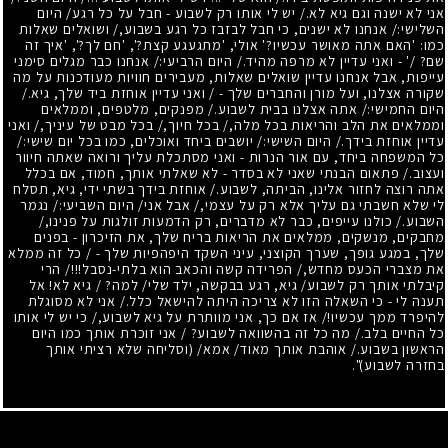
אני לא ישנה וגם גיא לא./ יש לי אותו רק לשבוע - חבל על כל רגע
/
היום
השלישי:
/
אנחנו לא ישנים, כי חבל לבזבז כל רגע בשבוע,/ ושואלים שאלות
כמו: 'האם אתה מאושר עכשיו?' אולי, 'מתגעגע קצת?', 'חם לך?', 'איך זה
שם? /' - ואני עדיין לא מרפה מהיד./ היום הרביעי:
/
אנחנו כבר מגלים סימני
עייפות, אבל אנחנו עדיין שואלים שאלות, מעבירים חוויות מעודכנות על מה
שקורה אצלנו, ועל מורן והחברים שלך -
/
ואני עדיין אוחזת ביד שלך, גיא./
היום החמישי:
/
אתה אצלנו בבית לשבוע./ מפנקים, מלטפים, וממלאים
וממלאים את הלב והריאות בכל מלה,/ בכל חיוך,/ בכל מבט של עיניך,/ ואני
עדיין אוחזת בידך./ היום השישי:
/
יושבים ביחד ואוכלים, כמו בכל יום שישי:
/
כל המשפחה ביחד, עם אור הנרות - ואני מסתכלת עליך ורואה שאתה חיוור
ועצוב./ פתאום הבנתי שאני לא בסדר - לא שאלתי אותך, חמוד, אם בכלל
אתה רוצה לחזור אלינו, הביתה, לשבוע./ אוחזת בידך בשתי ידי, גיא, תסלח
לי שלא חשבתי גם עליך אלא רק על עצמי,/ אבל אני
/
היום השביעי:
/
נגמר
השבוע./ כולנו עייפים, כבר לא מדברים, רק הדמעות זולגות על פנינו,/
מחבקים, מנשקים, ממלאים את הריאות בריח שלך, את הזיכרון - בפנים
שלך, במגע גופך, שערך הקוצני, עיני השקד היפהפיות שלך -
/
כל זה ממלא
את מצברי הכעס מחדש,/ הפרידה קשה והכאב הוא בלתי-נסבל
/!!!
הרי
קיבלתי אותך רק לשבוע
/
גיא, רגע בבקשה, ילד שלי
/
למה? / גיא לא! אל
תענה לי - כי השאלה הזו לא צריכה היתה להישאל כלל./ אני לא מסוגלת
להיפרד ממך עכשיו
/!
אז אם כך, אני מוותרת על גיא לשבוע,/ כי יש לי אותו
כל החיים בלב./ מה כל זה בהשוואה לשבוע? / אני זוכרת אותך כמו היום
הראשון בשבוע./ אוהבת אותך מאוד
/
אמא
/
(וסליחה שלא רציתי אותך
בחזרה לשבוע)".