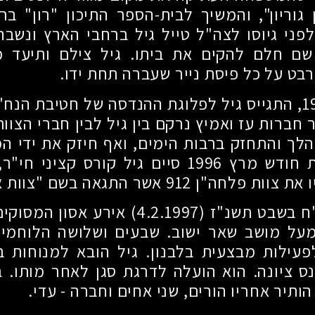
 גוריון", והמשיך לבית-הספר התיכון "רון" בר
פני גיוסו לצה"ל טייל גיל ברחבי הארץ ונשב
 שם חלם להקים את ביתו. גיל צילם ותיעד מק
רבט על כל פיסת נייר שעברה תחת ידו.
1
, התגייס גיל לפלוגת ההנדסה של חטיבת הנח
 חברות עז ואמיץ נרקם בין גיל לבין חברי הצוו
לך והתחזק ברבות הימים, ואף חיזק את ידי 
ת חודש מרץ
1996
סיים גיל קורס קציני חי"ר
ו את צוות פלחה"ן
912
אשר התגאה בשם "צוות אי
"ח בשבט תשנ"ז
(4.2.1997)
אירע אסון המסוקים
על מושב שאר ישוב. שבעים ושלושה הלוחמים,
פעילות מבצעית בלבנון. גיל הובא למנוחות 
ס ציונה. הוא הועלה לדרגת סגן לאחר מותו. 
 הותיר אחריו הורים, שני אחים וחברה - עדי.