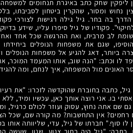
 ליפקין שחק כתב באיגרת תנחומים למשפחה: 
ין נחוש ומסור, שהקרין ביטחון לסביבתו, ב
דרך בה בחר. גיל גילה רגישות לצורכי פקודי
יקוי". פקודיו של גיל סיפרו עליו, שידע בדיו
שומת לב מרבית, ואת ההרגשה שכל אחד ואחד
והוסיפו, שגם את משפחות הנופלים ביחידתו 
רה ביותר, דאג להגיע אל משפחות הנופלים ול
ספד לו וכתב: "הנה שוב, אותו המעמד המוכר, או
 האונים מול המשפחה, איך לנחם, ומה להגיד
גיל, כתבה בחוברת שהוקדשה לזכרו: "את רעיון
תי בו. אני רוצה אותך כאן, עכשיו ומיד, ללא 
גם שם אתה נחוץ, עסוק ועוזר לכולם כרגיל, ומ
 רחמים? אין התחשבות? מה קורה שם, שכל הצ
 לו סוף." חברתו של גיל, עדי, שליוותה אותו 
 כתבה: "גיל היה בחור צנוע, שנון, שעשה ה