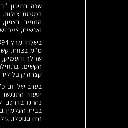
שנה בתיכון "בן
במגמת צילום. ל
הנופים בצפון,
ואנשים, צייר וש
בשלהי מרץ
994
מ"מ בצוות. קשר
שהלך והעמיק, ה
הקשים. בתחיל
קצרה קיבל לידי
בערב של יום כ
יסעור התנגשו מ
נהרגו בדרכם ל
בבית העלמין בנ
היה בנופלו. גיל