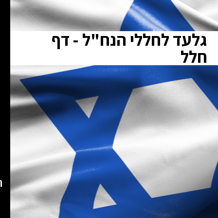
גלעד לחללי הנח"ל - דף
חלל
ת