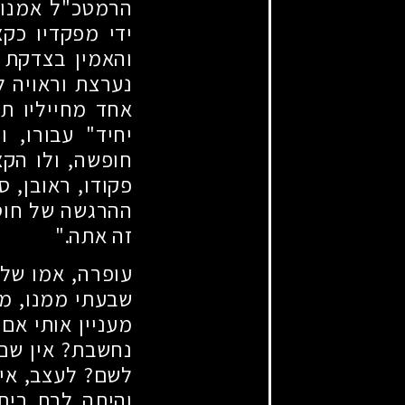
הרמטכ"ל אמנון
ידי מפקדיו כקצ
והאמין בצדקת ה
נערצת וראויה לח
אחד מחייליו ת
יחיד" עבורו, 
חופשה, ולו הקצ
פקודו, ראובן, 
ההרגשה של חוסר
זה אתה."
עופרה, אמו של 
שבעתי ממנו, מאס
מעניין אותי אם 
נחשבת? אין שם
לשם? לעצב, אין
והיתה לבת בית,