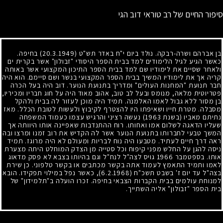
סיפור החיים של רב טוראי דוב הגי
בן אברהם ושרה-רבקה. נולד ביום י"ח באדר תש"ט
(20.3.1949)
בחיפה.
כאשר הגיע לגיל הלימודים למד בבית הספר היסודי "זבולון" אשר בקרית ים
ולאחר שסיים את לימודיו שם למד בבית הספר התיכון המקצועי אשר באותה
קריה אך את לימודיו המשיך בבית הספר המקצועי בנשר ושם סיימם. הוא היה
חבר תנועת "המחנות העולים" ומדריך בתנועת הנוער. דוב היה בעל הכרה
פטריוטית מלאה, מנומס ובעל לב טוב, אהוב מאוד היה על חוג חבריו ומכיריו,
בן מסור ללא גבול לאמו האלמנה. תמיד היה מוכן לעזור לה בבית ולהקל
מסבלה. מטרת חייו ושאיפתו היו להצטרף לקיבוץ ולעשות לטובת הכלל. מאז
נתיתם מאביו (בשנת
1963
) נעשה רציני והרגיש עצמו כעמוד המשפחה
שעליו הדאגה לשלום אמו ואחותו. רוח ההתנדבות שאפיינה אותו היוותה אך
המשך טבעי לחברותו בתנועת הנוער אשר לה הקדיש את רוב זמנו ומרצו ובה
ראה דרך חיים לעתיד. מטבעו היה נוח לבריות ומעולם לא היה מרוגז. תמיד
ניסה להגן על החלש מפני קיפוח וכל סטייה מן הצדק המוחלט היתה מצערת
אותו. בספטמבר
1966
גויס לצה"ל לנח"ל וגם בהיותו בצבא לא פסק מדאוג
לאמו ותמיד התאמץ לעמוד אתה בקשר מכתבים או בקשר טלפוני. כן שירת
בצה"ל עד יום ז' בשבט תשכ"ח
(6.2.1968)
, כאשר נפל במילוי תפקידו. הובא
למנוחת עולמים בבית הקברות הצבאי בחיפה. זכרו הועלה ב"תלמידון" של
בית הספר "זבולון" אליה השתייך.