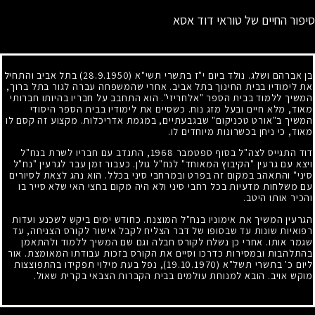
סיפור החיים של טוראי דוד אסא
בן אברהם ושלג. נולד ביום י"ז בתשרי תשי"א
(28.9.1950)
בתל אביב והתחיל
את לימודיו בבית החינוך בתל אביב. אחרי שהמשפחה עברה לגור בתל ברוך,
המשיך ללמוד בבית הספר "אלחריזי". הוא התחבב על חבריו בהיותו חברותי
מאוד, מלא חיים ובעל מזג נוח. כשסיים את לימודיו בבית הספר היסודי
המשיך ב"אורט טכניקום" שבגבעתיים, במגמת אדריכלות. מקצוע זה קסם לו
מאוד, כי ניחן בכשרונות מיוחדים לו.
דוד התגייס לצה"ל בסוף ספטמבר
1968
, התנדב עם חבריו לשרת בנח"ל
ויצא עם גרעין "הקיבוץ המאוחד" לנח"ל גולן. כעבור זמן עבר לגרעין "נח"ל
סיני" והתאהב במקום זה בפרט ובמרחבי סיני בכלל. הוא נהג לצאת לסיורים
עם משלחות מדעיות בכל רחבי סיני ולא היה מקום בחצי האי שלא סייר בו
והכיר אותו היטב.
הגרעין המשיך את אימוניו בנח"ל המוצנח. כחודש ימים ביקש לשכנע ועדות
רפואיות שונות עד שבסופו של דבר הצליח לקבל אישור לקורס הצניחה, עד
שגמר אותו. אחרי כן נשלח לקורס חבלה וגם שם המשיך ללמוד ולהתאמן
בהתלהבות ובמסירות כדרכו וסיים את הקורס בזכות עבודתו המאומצת. אור
ליום כ' בתשרי תשל"א
(19.10.1970)
, נפל בעת מילוי תפקידו בהתפוצצות
מוקש אויב. הובא למנוחת עולמים בבית הקברות הצבאי בקרית שאול.