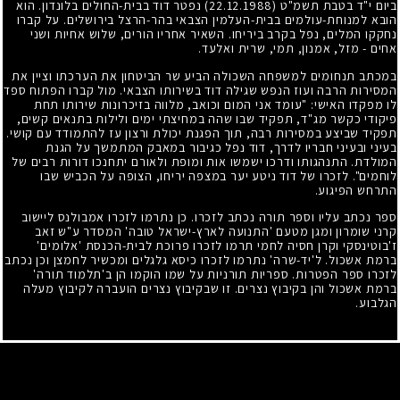
ביום י"ד בטבת תשמ"ט
(22.12.1988)
נפטר דוד בבית-החולים בלונדון. הוא
הובא למנוחת-עולמים בבית-העלמין הצבאי בהר-הרצל בירושלים. על קברו
נחקקו המלים, נפל בקרב ביריחו. השאיר אחריו הורים, שלוש אחיות ושני
אחים - מזל, אמנון, תמי, שרית ואלעד.
במכתב תנחומים למשפחה השכולה הביע שר הביטחון את הערכתו וציין את
המסירות הרבה ועוז הנפש שגילה דוד בשירותו הצבאי. מול קברו הפתוח ספד
לו מפקדו האישי: "עומד אני המום וכואב, מלווה בזיכרונות שירותו תחת
פיקודי כקשר מג"ד, תפקיד שבו שהה במחיצתי ימים ולילות בתנאים קשים,
תפקיד שביצע במסירות רבה, תוך הפגנת יכולת ורצון עז להתמודד עם קושי.
בעיני ובעיני חבריו לדרך, דוד נפל כגיבור במאבק המתמשך על הגנת
המולדת. התנהגותו ודרכו ישמשו אות ומופת ולאורם יתחנכו דורות רבים של
לוחמים". לזכרו של דוד ניטע יער במצפה יריחו, הצופה על הכביש שבו
התרחש הפיגוע.
ספר נכתב עליו וספר תורה נכתב לזכרו. כן נתרמו לזכרו אמבולנס ליישוב
קרני שומרון ומגן מטעם 'התנועה לארץ-ישראל טובה' המסדר ע"ש זאב
ז'בוטינסקי וקרן חסיה לחמי תרמו לזכרו פרוכת לבית-הכנסת 'אלומים'
ברמת אשכול. ל'יד-שרה' נתרמו לזכרו כיסא גלגלים ומכשיר לחמצן וכן נכתב
לזכרו ספר הפטרות. ספריות תורניות על שמו הוקמו הן ב'תלמוד תורה'
ברמת אשכול והן בקיבוץ נצרים. זו שבקיבוץ נצרים הועברה לקיבוץ מעלה
הגלבוע.