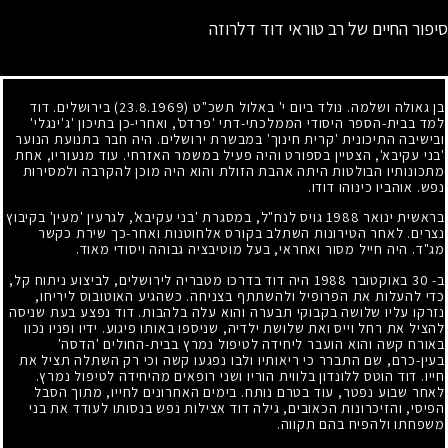
סיפור החיים של רב טוראי דוד דלרוזה
בן גאולה ושלמה. נולד ביום י' באלול תשכ"ט
(23.8.1969)
בירושלים. דוד
למד בבית-הספר היסודי הממלכתי-דתי 'פרדס', ואחרי-כן בתיכון 'ג'ינגלי'
ובישיבה התיכונית 'קרית חינוך' במבשרת ירושלים. היה חבר בתנועת הנוער
'בני עקיבא', הצטיין בספורט והיה פעיל במשמר האזרחי. עוד מנעוריו, אחת
מתכונותיו הבולטות היתה אהבת הזולת והוא היה מוכן להקרבה ולמסירות
נפש. אוהביו כינוהו דודו.
בראשית ינואר
1988
גויס לנח"ל, במסגרת 'בני עקיבא', לגרעין 'מעין' בקיבוץ
נצרים. לאחר הטירונות השתלב בקורס אלחוטנות ואחר-כך שירת כקשר
מג"ד. היה חייל מסור ואחראי, בעל מוטיבציה גבוהה ויסודי מאוד.
ב-
30
באוקטובר
1988
היה דוד בדרכו מטבריה לירושלים, לביצוע ניתוח קל,
כדי להעלות את הפרופיל ולהשתתף בצניחה. כשהגיע האוטובוס ליריחו,
נזרקו עליו שלושה בקבוקי תבערה והוא עלה בלהבות. דוד נפצע בעת שניסה
להציל את רחל וייס ואת שלושת ילדיה, שניספו באותו פיגוע. ידיו ופניו נכוו
באורח קשה והוא הועבר ליחידה לטיפול נמרץ בבית-החולים 'הדסה'
בעין-כרם, שם התברר כי ריאותיו ולבו נפגעו קשה וכי רק השתלה תציל את
חייו. דוד הוטס ללונדון בלווית הוריו ושני רופאים מהיחידה לטיפול נמרץ.
לאחר שבוע נפטר, עוד בטרם נותח. בימים האחרונים לחייו, מתוך הסבל
הפיסי, והזיכרונות הכאובים, גילה דוד אצילות נפש בנסותו לעודד את בני
משפחתו ולהפיח בהם תקווה.