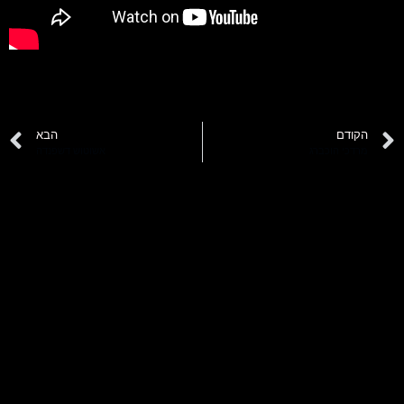
הקודם
הבא
מרדכי הוכברג
אשוטוש דשפנדה