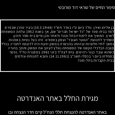
סיפור החיים של טוראי דוד מורובטי
בן אליהו ואירן. נולד ביום ט"ו באדר תש"ד
(10.3.1944)
בעיר טהרן שבפרס.
למד בבית-ספר של "כל ישראל חברים" שם, אך בשנת
1952
עלתה המשפחה
לארץ. המשיך את לימודיו בתל-מונד ולאחר-מכן סיים בית-ספר תיכון.
השתייך לתנועת "הנוער העובד" ועסק בספורט. היה בעל נטיות באמנות.
נמשך לחיי-חלוציות ובהיותו בהכשרה במשק יפעת היה לדוגמה לחבריו. בגלל
מצבה הכלכלי הקשה של המשפחה נאלץ לעזוב את המשק ותמך בהוריו
כשהוא עובד כנגר-רהיטים. גויס לצה"ל ביוני
1961
במסגרת נח"ל. נפטר
במחלתו ביום ו' בכסלו תשכ"ב
(14.11.1961)
והובא למנוחת-עולמים
בבית-הקברות בתל-מונד.
מגירת החלל באתר האנדרטה
באתר האנדרטה להנצחת חללי הנח"ל קיים חדר הנצחה ובו