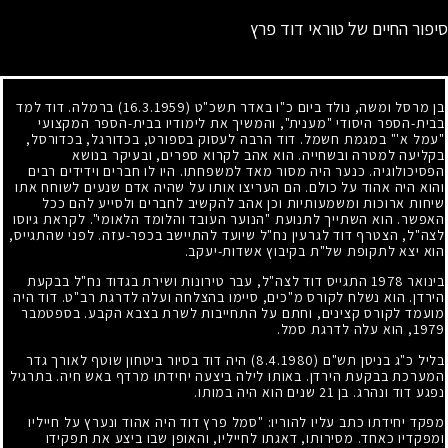
סיפור החיים של טוראי דוד פרץ
בן מרסל ומשה, נולד ביום כ"ו באדר תשכ"ט
(16.3.1959)
ברמלה. דוד למד
בבית-הספר היסודי "מענית", והמשיך את לימודיו בבית-הספר המקצועי
"עמל א'" במגמת חשמל. דוד הרבה לעסוק בספורט, בכדורגל, בכדורסל,
בקליעה למטרה ובשחייה. הוא אהב לקרוא ספרים, ובעיקר בנושא
הפסיכולוגיה. כנער היה מסור מאד למשפחתו. היו לו חברים וידידים רבים
והוא היה אהוד על כולם. הם העריצו אותו על שהיה אדם שנעים לשוחח אתו
שיחות ארוכות ומשמעותיות וכן אהב להקשיב לחברים ולסייע להם ככל
האפשר. הוא השתייך לתנועת "הנוער העובד והלומד הלאומי". לקראת גיוסו
לצה"ל, הצטרף דוד לגרעין נח"ל שיועד להתיישב בכפר-עזה. לפני שהתגייס,
הוא יצא לתקופת של"ת בקיבוץ אשדות-יעקב.
בינואר
1978
התגייס דוד לצה"ל, עבר טירונות ושירת בגדוד נח"ל בבקעת
הירדן. הוא נשלח לקורס מ"כים, סיימו בהצלחה ועלה לדרגת רב"ט. דוד היה
מועמד לקורס קצינים, וחתם על התחייבות לשרת בצבא הקבע. בספטמבר
1979
, הוא עלה לדרגת סמל.
בליל כ"ג בניסן תש"ם
(8.4.1980)
היה דוד בסיור ביטחון שוטף לאורך גדר
המערכת בבקעת הירדן. באותו לילה ביצעה יחידתו מרדף באש חיה. בתרגיל
נפגע דוד ונהרג. בן
21
שנים הוא היה במותו.
מפקד יחידתו כתב עליו להוריו: "סמל פרץ דוד היה אהוד ונערץ על חייליו
ומפקדיו כאחד. מסירותו, דאגתו לחייליו, והאופן שבו ביצע את תפקידו