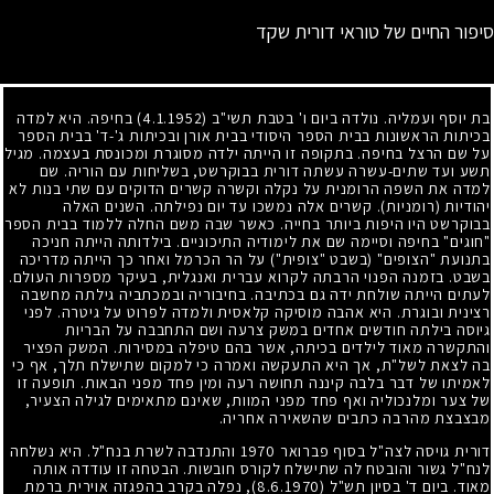
סיפור החיים של טוראי דורית שקד
בת יוסף ועמליה. נולדה ביום ו' בטבת תשי"ב
(4.1.1952)
בחיפה. היא למדה
בכיתות הראשונות בבית הספר היסודי בבית אורן ובכיתות ג'-ד' בבית הספר
על שם הרצל בחיפה. בתקופה זו הייתה ילדה מסוגרת ומכונסת בעצמה. מגיל
תשע ועד שתים-עשרה עשתה דורית בבוקרשט, בשליחות עם הוריה. שם
למדה את השפה הרומנית על נקלה וקשרה קשרים הדוקים עם שתי בנות לא
יהודיות (רומניות). קשרים אלה נמשכו עד יום נפילתה. השנים האלה
בבוקרשט היו היפות ביותר בחייה. כאשר שבה משם החלה ללמוד בבית הספר
"חוגים" בחיפה וסיימה שם את לימודיה התיכוניים. בילדותה הייתה חניכה
בתנועת "הצופים" (בשבט "צופית") על הר הכרמל ואחר כך הייתה מדריכה
בשבט. בזמנה הפנוי הרבתה לקרוא עברית ואנגלית, בעיקר מספרות העולם.
לעתים הייתה שולחת ידה גם בכתיבה. בחיבוריה ובמכתביה גילתה מחשבה
רצינית ובוגרת. היא אהבה מוסיקה קלאסית ולמדה לפרוט על גיטרה. לפני
גיוסה בילתה חודשים אחדים במשק צרעה ושם התחבבה על הבריות
והתקשרה מאוד לילדים בכיתה, אשר בהם טיפלה במסירות. המשק הפציר
בה לצאת לשל"ת, אך היא התעקשה ואמרה כי למקום שתישלח תלך, אף כי
לאמיתו של דבר בלבה קיננה תחושה רעה ומין פחד מפני הבאות. תופעה זו
של צער ומלנכוליה ואף פחד מפני המוות, שאינם מתאימים לגילה הצעיר,
מבצבצת מהרבה כתבים שהשאירה אחריה.
דורית גויסה לצה"ל בסוף פברואר
1970
והתנדבה לשרת בנח"ל. היא נשלחה
לנח"ל גשור והובטח לה שתישלח לקורס חובשות. הבטחה זו עודדה אותה
מאוד. ביום ד' בסיון תש"ל
(8.6.1970)
, נפלה בקרב בהפגזה אוירית ברמת