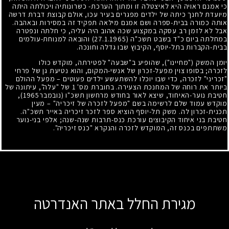
כי אמנם ראויה היא לאיצטלה זו ומתוך הערכת- כשרונותיה ויכולתה היתה
מיועדת לחנך כיתה של ילדים מפגרים בעיר עכו, אולם קבוצת דברת דרשה
אותה כמורה בבית-ספרה ושם אמנם מילאה תפקיד זה במסירות ובאהבה.
אבל לא לזמן רב עסקה במקצוע שכה אהוב היה עליה, כי חלתה ונפטרה
במחלתה ביום כ"ד בשבט תשכ"ה (27.1.1965) והובאה למנוחת-עולמים
בבית-הקברות בתל-יוסף, הקיבוץ שבו גדלה וחונכה.
יומן המשק ("מחיינו"), שהופיע ב"שבעה" לפטירתה, מוקדש כולו
לזכרה
;
בסופו צוין מפעל-זכרון של אנשי-המקום, והוא נטיעת גן של פרחי
"זכריני" לזכרה, כדי שבו יוכלו להשתעשע ילדים פעוטים – מפעל ההולם
ביותר את רוחה של המחנכת הצעירה. בחוברת מס'
1
של "עלה", עיתונה של
חטיבת נוער-האיחוד, שיצא לאור בחודש מרחשון תשכ"ו (נובמבר
1965
),
מוקדש עמוד שלם לרשימה בשם "מפעל לזכרה של זיכריה" – מעין
תכנית-זכרון לה. משק תל-יוסף הוציא ספר לזכר זיכריה באייר תשכ"ה.
חטיבת בני איחוד הקיבוצים עורכת כנס-תרבות שנה-שנה
;
אלפי בני-נוער
משתתפים בכנס זה, המוקדש לזכרה והנקרא "כנס זיכריה".
מגירת החלל באתר האנדרטה