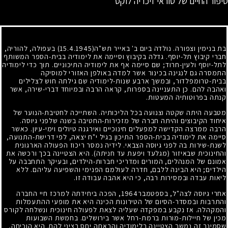
סיפור החיים של טוראי זיכריה לוקס
בת בנימין וצפורה. נולדה ביום ב' באייר תש"ה(15.4.1945) בעפולה, להוריה,
חברי קיבוץ תל-יוסף. גדלה בקיבוץ וסיימה את לימודיה בבית-הספר המשותף
לתל-יוסף ולעין-חרוד
;
שם סיימה אף את לימודיה התיכוניים. תוך כדי לימודיה
התמסרה גם לנגינה בכינור אשר למדה באולפן האזורי למוסיקה
בבית-טרומפלדור, ובמשך ארבע שנות-לימודיה שם גילתה חוש לצלילים
ואהבה להם. כן התעניינה בספרות, קראה הרבה ובמיוחד דברי-שירה, אשר
קנתה בפרוטותיה המעטות.
מטבעה היתה שקטה וצנועה בכל הליכותיה. השתייכה לחטיבת-הנוער של
איחוד הקיבוצים והיתה חברה של מזכירות-החטיבה בשנה שלפני גיוסה.
הרבה ממרצה הקדישה למפעלים חינוכיים ואירגנה טיולים וימי-עיון. כאשר
סיימה את לימודיה בבית-הספר התיכון בגיל י"ח יצאה, לפי דרישת-התנועה,
לשנת-שירות בה לפני גיוסה הצבאי. לידיה נמסר ריכוז הפעולה הארגונית
והחינוכית שבאיזור (מגלעד ויפעת עד חניתה). היא הצטיינה בכך ורכשה את
אמונם של המנהלים, המורים ומדריכי חברות-הילדים, ובעיקר התחבבה על
הילדים
;
היא הבינה ללבם, חדרה לעולמם הפנימי והשפיעה עליהם. ללא
ליאות עבדה ובמסירות רבה, כי היא אהבה עבודה זו.
אחרי גיוסה לצה"ל, בספטמבר
1964
, הפכה ביחידתה למרכז חיי החברה
והתרבות ובמסדר-הסיום של הטירונות הכינה היא את מופעי ההתעמלות
והמקהלה. אז נקבע במפקדה שעליה לצאת לפעולה חינוכית ונשלחה לקורס
מכין של חיילות-מורות ברמת-רחל אשר בירושלים. בחמשת השבועות
שסמינר זה נמשך הצטיינה בלימודיה והראתה יחס רציני להם. היא הוכיחה,