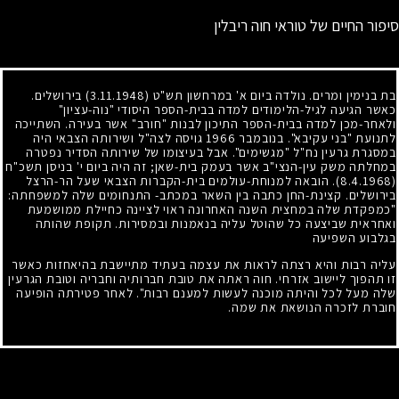
סיפור החיים של טוראי חוה ריבלין
בת בנימין ומרים. נולדה ביום א' במרחשון תש"ט
(3.11.1948)
בירושלים.
כאשר הגיעה לגיל-הלימודים למדה בבית-הספר היסודי "נוה-עציון"
ולאחר-מכן למדה בבית-הספר התיכון לבנות "חורב" אשר בעירה. השתייכה
לתנועת "בני עקיבא". בנובמבר
1966
גויסה לצה"ל ושירותה הצבאי היה
במסגרת גרעין נח"ל "מגשימים". אבל בעיצומו של שירותה הסדיר נפטרה
במחלתה משק עין-הנצי"ב אשר בעמק בית-שאן
;
זה היה ביום י' בניסן תשכ"ח
(8.4.1968)
. הובאה למנוחת-עולמים בית-הקברות הצבאי שעל הר-הרצל
בירושלים. קצינת-החן כתבה בין השאר במכתב- התנחומים שלה למשפחתה:
"כמפקדת שלה במחצית השנה האחרונה ראוי לציינה כחיילת ממושמעת
ואחראית שביצעה כל שהוטל עליה בנאמנות ובמסירות. תקופת שהותה
בגלבוע השפיעה
עליה רבות והיא רצתה לראות את עצמה בעתיד מתיישבת בהיאחזות כאשר
זו תהפוך ליישוב אזרחי. חוה ראתה את טובת חברותיה וחבריה וטובת הגרעין
שלה מעל לכל והיתה מוכנה לעשות למענם רבות". לאחר פטירתה הופיעה
חוברת לזכרה הנושאת את שמה.