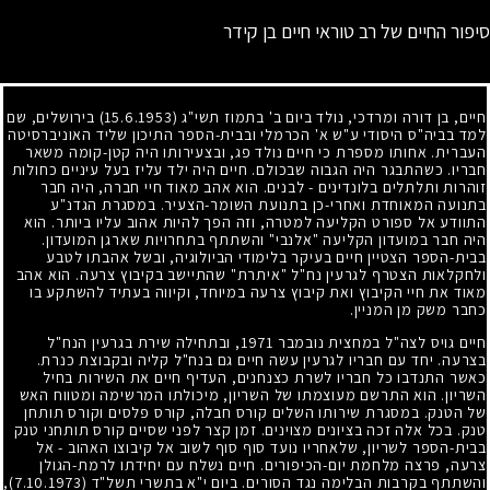
סיפור החיים של רב טוראי חיים בן קידר
חיים, בן דורה ומרדכי, נולד ביום ב' בתמוז תשי"ג
(15.6.1953)
בירושלים, שם
למד בביה"ס היסודי ע"ש א' הכרמלי ובבית-הספר התיכון שליד האוניברסיטה
העברית. אחותו מספרת כי חיים נולד פג, ובצעירותו היה קטן-קומה משאר
חבריו. כשהתבגר היה הגבוה שבכולם. חיים היה ילד עליז בעל עיניים כחולות
זוהרות ותלתלים בלונדינים
-
לבנים. הוא אהב מאוד חיי חברה, היה חבר
בתנועה המאוחדת ואחרי-כן בתנועת השומר-הצעיר. במסגרת הגדנ"ע
התוודע אל ספורט הקליעה למטרה, וזה הפך להיות אהוב עליו ביותר. הוא
היה חבר במועדון הקליעה "אלנבי" והשתתף בתחרויות שארגן המועדון.
בבית-הספר הצטיין חיים בעיקר בלימודי הביולוגיה, ובשל אהבתו לטבע
ולחקלאות הצטרף לגרעין נח"ל "איתרת" שהתיישב בקיבוץ צרעה. הוא אהב
מאוד את חיי הקיבוץ ואת קיבוץ צרעה במיוחד, וקיווה בעתיד להשתקע בו
כחבר משק מן המניין.
חיים גויס לצה"ל במחצית נובמבר
1971
, ובתחילה שירת בגרעין הנח"ל
בצרעה. יחד עם חבריו לגרעין עשה חיים גם בנח"ל קליה ובקבוצת כנרת.
כאשר התנדבו כל חבריו לשרת כצנחנים, העדיף חיים את השירות בחיל
השריון. הוא התרשם מעוצמתו של השריון, מיכולתו המרשימה ומטווח האש
של הטנק. במסגרת שירותו השלים קורס חבלה, קורס פלסים וקורס תותחן
טנק. בכל אלה זכה בציונים מצוינים. זמן קצר לפני שסיים קורס תותחני טנק
בבית-הספר לשריון, שלאחריו נועד סוף סוף לשוב אל קיבוצו האהוב
-
אל
צרעה, פרצה מלחמת יום-הכיפורים. חיים נשלח עם יחידתו לרמת-הגולן
והשתתף בקרבות הבלימה נגד הסורים. ביום י"א בתשרי תשל"ד
(7.10.1973)
,