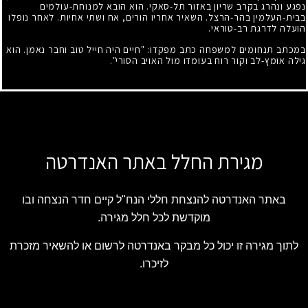
נפגע ונהרג בקרב שריון באזור תל-סאקי. הוא הובא למנוחת-עולמים
בבית-העלמין בהר-הרצל. השאיר אחריו הורים, אח ושתי אחיות. לאחר נופלו
הועלה לדרגת רב-טוראי.
במכתב תנחומים למשפחה כתב מפקדו: "חיים היה חייל טוב וחבר נאמן. הוא
גילה אומץ-לב וקור רוח בעומדו מול האויב הסורי".
מגירת החלל באתר האנדרטה
באתר האנדרטה להנצחת חללי הנח"ל קיים חדר הנצחה ובו
מוקדשת לכל חלל מגירה.
לתוך מגירה זו יכול כל מבקר באנדרטה לרשום או להשאיר מזכרת
לזיכרו.